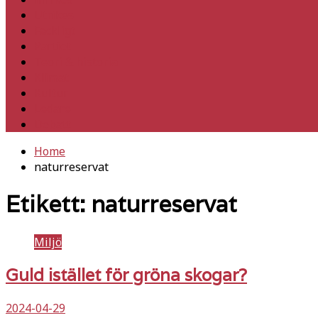
Utrikes
Fackligt
Partiet
Teori & historia
Klimat
Kultur
Ledare
Debatt
Home
naturreservat
Etikett:
naturreservat
Miljö
Guld istället för gröna skogar?
2024-04-29