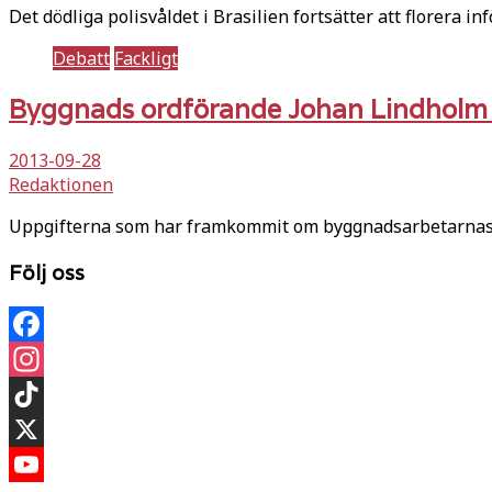
Det dödliga polisvåldet i Brasilien fortsätter att florera 
Debatt
Fackligt
Byggnads ordförande Johan Lindholm t
2013-09-28
Redaktionen
Uppgifterna som har framkommit om byggnadsarbetarnas vi
Följ oss
Facebook
Instagram
TikTok
X