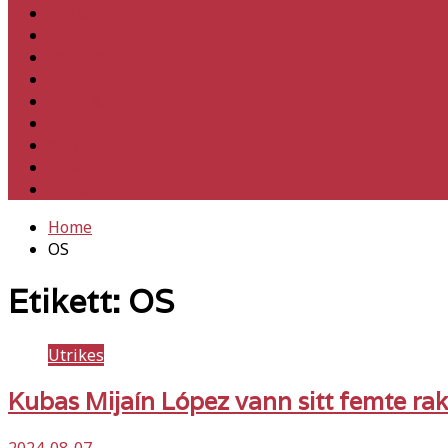
Inrikes
Utrikes
Fackligt
Partiet
Teori & historia
Klimat
Kultur
Ledare
Debatt
Home
OS
Etikett:
OS
Utrikes
Kubas Mijaín López vann sitt femte ra
2024-08-07