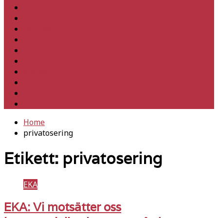
Hem
Inrikes
Utrikes
Fackligt
Partiet
Teori & historia
Klimat
Kultur
Ledare
Debatt
Home
privatosering
Etikett:
privatosering
EKA
EKA: Vi motsätter oss