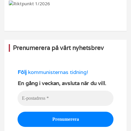
b
ra
k
u
o
m
b
o
e
k
Prenumerera på vårt nyhetsbrev
Följ
kommunisternas tidning!
En gång i veckan, avsluta när du vill.