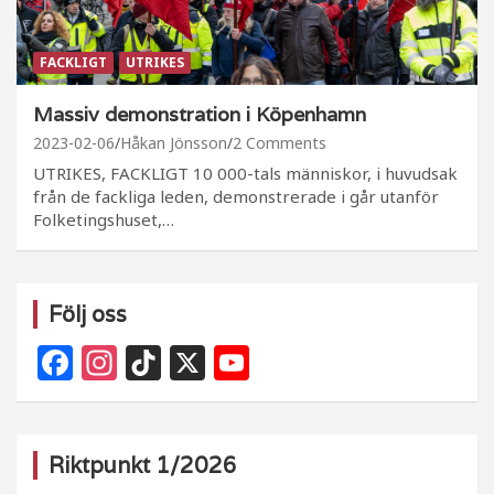
FACKLIGT
UTRIKES
Massiv demonstration i Köpenhamn
2023-02-06
Håkan Jönsson
2 Comments
UTRIKES, FACKLIGT 10 000-tals människor, i huvudsak
från de fackliga leden, demonstrerade i går utanför
Folketingshuset,…
Följ oss
F
In
Ti
X
Y
a
st
k
o
c
a
T
u
e
g
o
T
Riktpunkt 1/2026