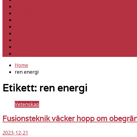
Utrikes
Fackligt
Partiet
Teori & historia
Klimat
Kultur
Ledare
Debatt
Home
ren energi
Etikett:
ren energi
Vetenskap
Fusionsteknik väcker hopp om obegrän
2023-12-21