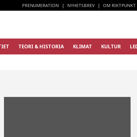
PRENUMERATION
NYHETSBREV
OM RIKTPUNKT
TIET
TEORI & HISTORIA
KLIMAT
KULTUR
LE