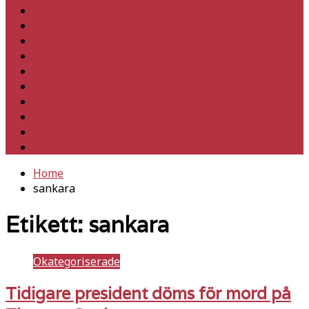
Hem
Inrikes
Utrikes
Fackligt
Partiet
Teori & historia
Klimat
Kultur
Ledare
Debatt
Home
sankara
Etikett:
sankara
Okategoriserade
Tidigare president döms för mord på