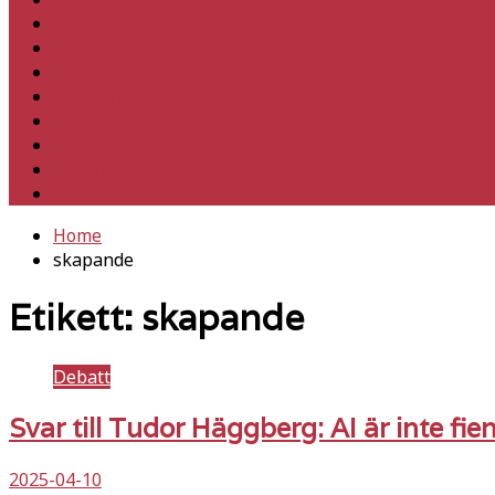
Utrikes
Fackligt
Partiet
Teori & historia
Klimat
Kultur
Ledare
Debatt
Home
skapande
Etikett:
skapande
Debatt
Svar till Tudor Häggberg: AI är inte fi
2025-04-10