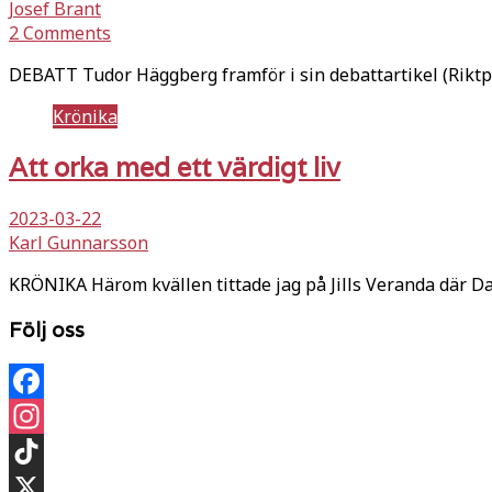
Josef Brant
2 Comments
DEBATT Tudor Häggberg framför i sin debattartikel (Riktpu
Krönika
Att orka med ett värdigt liv
2023-03-22
Karl Gunnarsson
KRÖNIKA Härom kvällen tittade jag på Jills Veranda där Da
Följ oss
Facebook
Instagram
TikTok