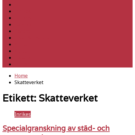
Hem
Inrikes
Utrikes
Fackligt
Partiet
Teori & historia
Klimat
Kultur
Ledare
Debatt
Home
Skatteverket
Etikett:
Skatteverket
Inrikes
Specialgranskning av städ- och