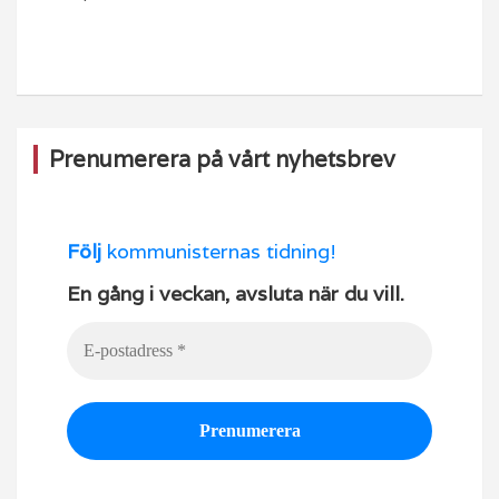
o
m
b
o
e
k
Prenumerera på vårt nyhetsbrev
Följ
kommunisternas tidning!
En gång i veckan, avsluta när du vill.