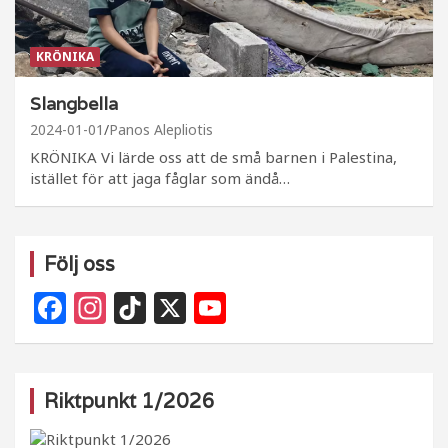
KRÖNIKA
Slangbella
2024-01-01
Panos Alepliotis
KRÖNIKA Vi lärde oss att de små barnen i Palestina,
istället för att jaga fåglar som ändå…
Följ oss
F
In
Ti
X
Y
a
st
k
o
c
a
T
u
e
g
o
T
Riktpunkt 1/2026
b
ra
k
u