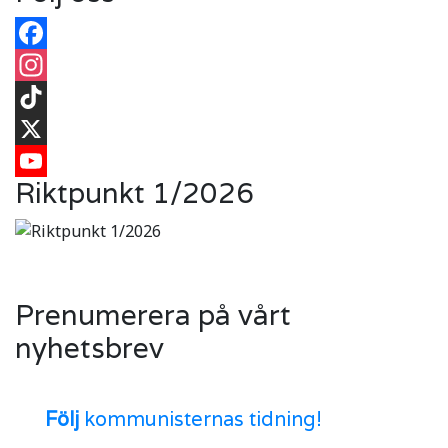
Facebook
Instagram
TikTok
X
Riktpunkt 1/2026
YouTube
Prenumerera på vårt
nyhetsbrev
Följ
kommunisternas tidning!