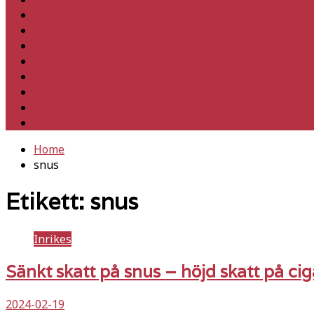
Utrikes
Fackligt
Partiet
Teori & historia
Klimat
Kultur
Ledare
Debatt
Home
snus
Etikett:
snus
Inrikes
Sänkt skatt på snus – höjd skatt på cig
2024-02-19