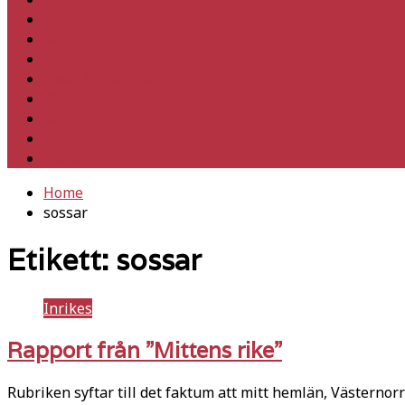
Utrikes
Fackligt
Partiet
Teori & historia
Klimat
Kultur
Ledare
Debatt
Home
sossar
Etikett:
sossar
Inrikes
Rapport från ”Mittens rike”
Rubriken syftar till det faktum att mitt hemlän, Västernor