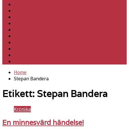
Hem
Inrikes
Utrikes
Fackligt
Partiet
Teori & historia
Klimat
Kultur
Ledare
Debatt
Home
Stepan Bandera
Etikett:
Stepan Bandera
Krönika
En minnesvärd händelse!