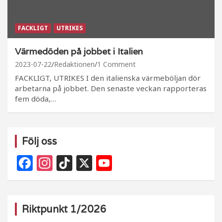
FACKLIGT
UTRIKES
Värmedöden på jobbet i Italien
2023-07-22
Redaktionen
1 Comment
FACKLIGT, UTRIKES I den italienska värmeböljan dör
arbetarna på jobbet. Den senaste veckan rapporteras
fem döda,…
Följ oss
F
In
Ti
X
Y
a
st
k
o
c
a
T
u
e
g
o
T
Riktpunkt 1/2026