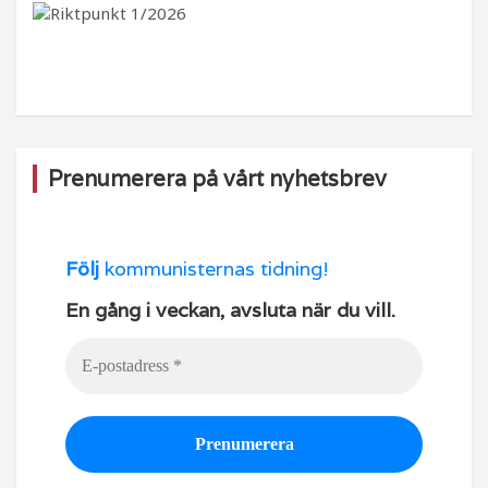
b
ra
k
u
o
m
b
o
e
k
Prenumerera på vårt nyhetsbrev
Följ
kommunisternas tidning!
En gång i veckan, avsluta när du vill.