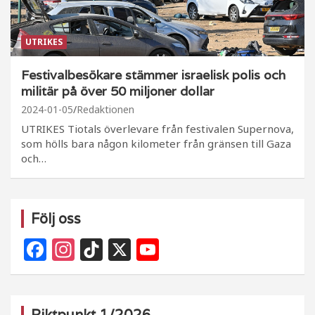
UTRIKES
Festivalbesökare stämmer israelisk polis och
militär på över 50 miljoner dollar
2024-01-05
Redaktionen
UTRIKES Tiotals överlevare från festivalen Supernova,
som hölls bara någon kilometer från gränsen till Gaza
och…
Följ oss
F
In
Ti
X
Y
a
st
k
o
c
a
T
u