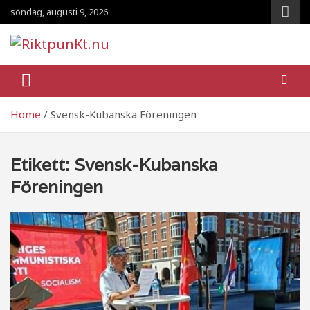
Skip
söndag, augusti 9, 2026
to
content
RiktpunKt.nu
En klassmedveten tidning!
Home
Svensk-Kubanska Föreningen
Etikett:
Svensk-Kubanska
Föreningen