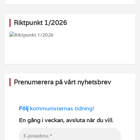
a
st
k
o
c
a
T
u
e
g
o
T
Riktpunkt 1/2026
b
ra
k
u
o
m
b
o
e
k
Prenumerera på vårt nyhetsbrev
Följ
kommunisternas tidning!
En gång i veckan, avsluta när du vill.