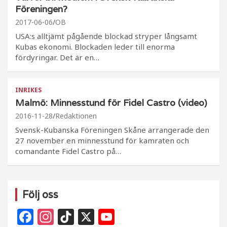
Föreningen?
2017-06-06
OB
USA:s alltjämt pågående blockad stryper långsamt
Kubas ekonomi. Blockaden leder till enorma
fördyringar. Det är en…
INRIKES
Malmö: Minnesstund för Fidel Castro (video)
2016-11-28
Redaktionen
Svensk-Kubanska Föreningen Skåne arrangerade den
27 november en minnesstund för kamraten och
comandante Fidel Castro på…
Följ oss
F
In
Ti
X
Y