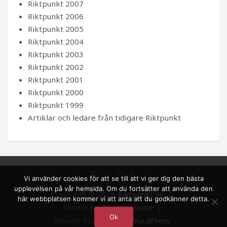
Riktpunkt 2007
Riktpunkt 2006
Riktpunkt 2005
Riktpunkt 2004
Riktpunkt 2003
Riktpunkt 2002
Riktpunkt 2001
Riktpunkt 2000
Riktpunkt 1999
Artiklar och ledare från tidigare Riktpunkt
Vi använder cookies för att se till att vi ger dig den bästa
upplevelsen på vår hemsida. Om du fortsätter att använda den
Copyright © 2026
RiktpunKt.nu
här webbplatsen kommer vi att anta att du godkänner detta.
Theme by:
Theme Horse
Ok
Proudly Powered by:
WordPress