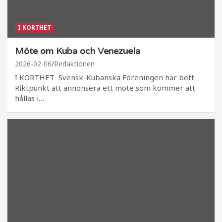
I KORTHET
Möte om Kuba och Venezuela
2026-02-06
Redaktionen
I KORTHET Svensk-Kubanska Föreningen har bett
Riktpunkt att annonsera ett möte som kommer att
hållas i…