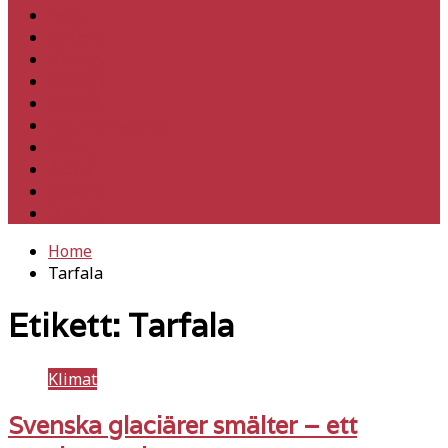
Hem
Inrikes
Utrikes
Fackligt
Partiet
Teori & historia
Klimat
Kultur
Ledare
Debatt
Home
Tarfala
Etikett:
Tarfala
Klimat
Svenska glaciärer smälter – ett