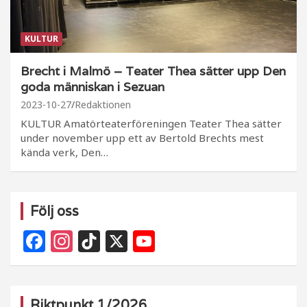
KULTUR
Brecht i Malmö – Teater Thea sätter upp Den
goda människan i Sezuan
2023-10-27
Redaktionen
KULTUR Amatörteaterföreningen Teater Thea sätter
under november upp ett av Bertold Brechts mest
kända verk, Den…
Följ oss
F
In
Ti
X
Y
a
st
k
o
c
a
T
u
e
g
o
T
Riktpunkt 1/2026