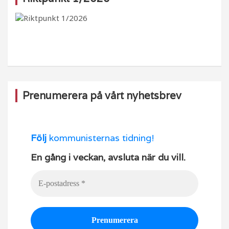
b
ra
k
u
o
m
b
o
e
k
Prenumerera på vårt nyhetsbrev
Följ
kommunisternas tidning!
En gång i veckan, avsluta när du vill.