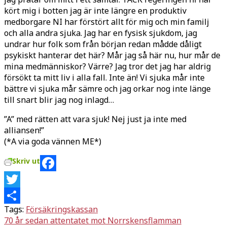
kört mig i botten jag är inte längre en produktiv
medborgare NI har förstört allt för mig och min familj
och alla andra sjuka. Jag har en fysisk sjukdom, jag
undrar hur folk som från början redan mådde dåligt
psykiskt hanterar det här? Mår jag så här nu, hur mår de
mina medmänniskor? Värre? Jag tror det jag har aldrig
försökt ta mitt liv i alla fall. Inte än! Vi sjuka mår inte
bättre vi sjuka mår sämre och jag orkar nog inte länge
till snart blir jag nog inlagd…
”A” med rätten att vara sjuk! Nej just ja inte med
alliansen!”
(*A via goda vännen ME*)
Skriv ut
Facebook
Twitter
Tags:
Försäkringskassan
Dela
Inläggsnavigering
70 år sedan attentatet mot Norrskensflamman