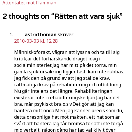
Attentatet mot Flamman
2 thoughts on “
Rätten att vara sjuk
”
astrid boman
skriver:
2010-03-03 kl. 12:28
Människoförakt, vägran att lyssna och ta till sig
kritik,är det förhärskande draget idag i
socialministeriet.Jag har mitt på det torra, min
gamla sjukförsäkring ligger fast, kan inte rubbas.
Jag fick den på grund av att jag ställde krav,
rättmätiga krav på rehabilitering och utbildning.
Nu går inte ens det längre. Rehabiliteringen
existerar inte i rehabilteringskedjan.Jag har det
bra, mår psykiskt bra o.s.v.Det gör att jag kan
hantera mitt onda.Men jag känner precis som du,
detta oresonliga hat mot makten, ett hat som är
svårt att hantera.Jag får bromsa för att inte förgå
mig verbalt, någon gång har jag väl klivit över