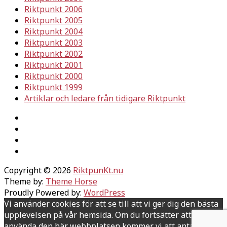
Riktpunkt 2006
Riktpunkt 2005
Riktpunkt 2004
Riktpunkt 2003
Riktpunkt 2002
Riktpunkt 2001
Riktpunkt 2000
Riktpunkt 1999
Artiklar och ledare från tidigare Riktpunkt
Copyright © 2026
RiktpunKt.nu
Theme by:
Theme Horse
Proudly Powered by:
WordPress
Vi använder cookies för att se till att vi ger dig den bästa
upplevelsen på vår hemsida. Om du fortsätter att
använda den här webbplatsen kommer vi att anta att du