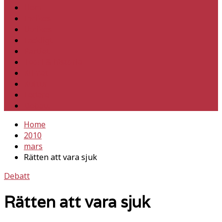
Hem
Inrikes
Utrikes
Fackligt
Partiet
Teori & historia
Klimat
Kultur
Ledare
Debatt
Home
2010
mars
Rätten att vara sjuk
Debatt
Rätten att vara sjuk