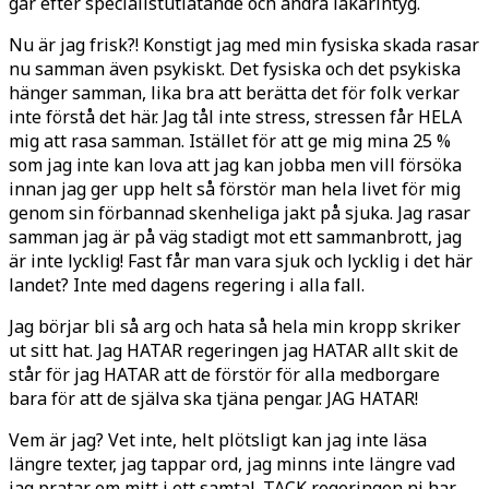
går efter specialistutlåtande och andra läkarintyg.
Nu är jag frisk?! Konstigt jag med min fysiska skada rasar
nu samman även psykiskt. Det fysiska och det psykiska
hänger samman, lika bra att berätta det för folk verkar
inte förstå det här. Jag tål inte stress, stressen får HELA
mig att rasa samman. Istället för att ge mig mina 25 %
som jag inte kan lova att jag kan jobba men vill försöka
innan jag ger upp helt så förstör man hela livet för mig
genom sin förbannad skenheliga jakt på sjuka. Jag rasar
samman jag är på väg stadigt mot ett sammanbrott, jag
är inte lycklig! Fast får man vara sjuk och lycklig i det här
landet? Inte med dagens regering i alla fall.
Jag börjar bli så arg och hata så hela min kropp skriker
ut sitt hat. Jag HATAR regeringen jag HATAR allt skit de
står för jag HATAR att de förstör för alla medborgare
bara för att de själva ska tjäna pengar. JAG HATAR!
Vem är jag? Vet inte, helt plötsligt kan jag inte läsa
längre texter, jag tappar ord, jag minns inte längre vad
jag pratar om mitt i ett samtal. TACK regeringen ni har