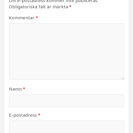
Din e-postadress kommer inte publiceras.
Obligatoriska fält är märkta
*
Kommentar
*
Namn
*
E-postadress
*