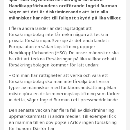
Handikappförbundens ordförande Ingrid Burman
säger att det är diskriminerande att inte alla
människor har rätt till fullgott skydd på lika villkor.
I flera andra länder är det lagstadgat att
försäkringsbolag inte får neka någon att teckna
privata försäkringar. Sverige är det enda landet i
Europa utan en sådan lagstiftning, uppger
Handikappförbunden (HSO). De anser människor ska
ha rätt att teckna försäkringar på lika villkor och att
försäkringsbolagen kommer för lätt undan:
– Om man har rättigheter att verka och vara ett
försäkringsbolag ska man inte få välja bort vissa
typer av människor med funktionsnedsättning. Man
måste göra en diskrimineringslagstiftning som täcker
in detta, säger Ingrid Burman i ett pressmeddelande.
Den senaste veckan har flera fall av diskriminering
uppmärksammats i i andra medier. Till exempel fick
en mamma till en döv pojke i Arlöv ingen försäkring
för honom. Därför har