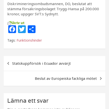
Diskrimineringsombudsmannen, DO, beslutat att
stämma försäkringsbolaget Trygg-Hansa på 200.000
kronor, uppger SVT:s Sydnytt.
Skriv ut
F
T
D
a
w
el
Tags:
Funktionshinder
c
itt
a
e
e
b
r
Inläggsnavigering
Statskuppförsök i Ecuador avvärjt
o
o
Beslut av Europeiska fackliga mötet
k
Lämna ett svar