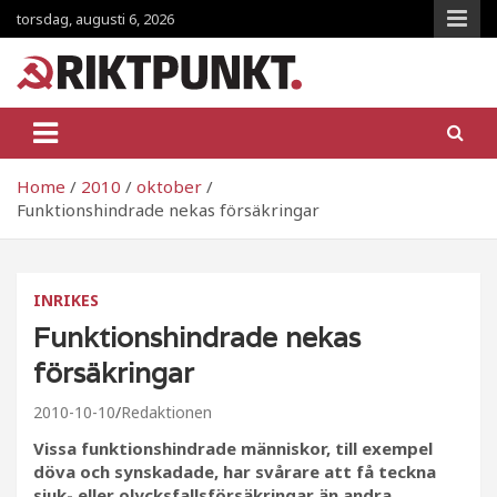
Skip
torsdag, augusti 6, 2026
to
content
RiktpunKt.nu
En klassmedveten tidning!
Home
2010
oktober
Funktionshindrade nekas försäkringar
INRIKES
Funktionshindrade nekas
försäkringar
2010-10-10
Redaktionen
Vissa funktionshindrade människor, till exempel
döva och synskadade, har svårare att få teckna
sjuk- eller olycksfallsförsäkringar än andra.