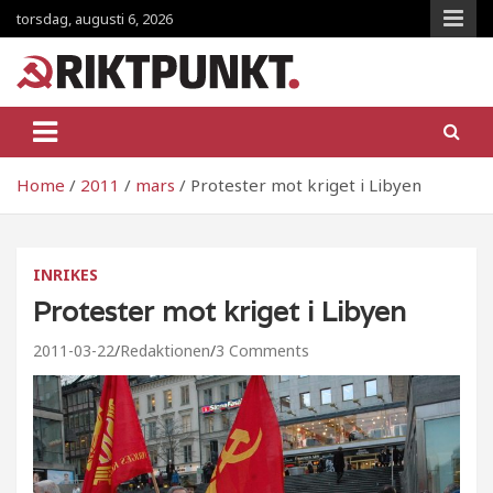
Skip
torsdag, augusti 6, 2026
to
content
RiktpunKt.nu
En klassmedveten tidning!
Home
2011
mars
Protester mot kriget i Libyen
INRIKES
Protester mot kriget i Libyen
2011-03-22
Redaktionen
3 Comments