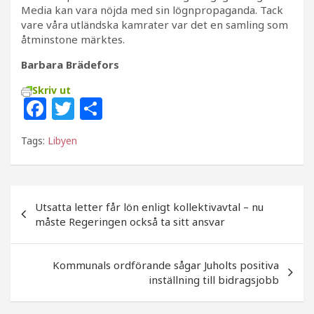
Media kan vara nöjda med sin lögnpropaganda. Tack
vare våra utländska kamrater var det en samling som
åtminstone märktes.
Barbara Brädefors
Skriv ut
F
T
D
a
w
el
Tags:
Libyen
c
itt
a
e
e
b
r
Inläggsnavigering
Utsatta letter får lön enligt kollektivavtal – nu
o
måste Regeringen också ta sitt ansvar
o
k
Kommunals ordförande sågar Juholts positiva
inställning till bidragsjobb