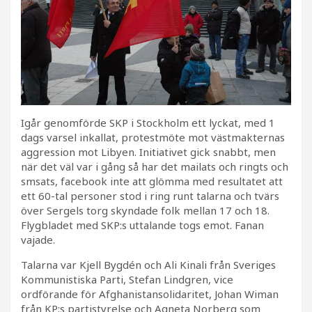
Igår genomförde SKP i Stockholm ett lyckat, med 1
dags varsel inkallat, protestmöte mot västmakternas
aggression mot Libyen. Initiativet gick snabbt, men
när det väl var i gång så har det mailats och ringts och
smsats, facebook inte att glömma med resultatet att
ett 60-tal personer stod i ring runt talarna och tvärs
över Sergels torg skyndade folk mellan 17 och 18.
Flygbladet med SKP:s uttalande togs emot. Fanan
vajade.
Talarna var Kjell Bygdén och Ali Kinali från Sveriges
Kommunistiska Parti, Stefan Lindgren, vice
ordförande för Afghanistansolidaritet, Johan Wiman
från KP:s partistyrelse och Agneta Norberg som