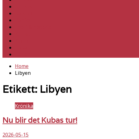
Utrikes
Fackligt
Partiet
Teori & historia
Klimat
Kultur
Ledare
Debatt
Home
Libyen
Etikett:
Libyen
Krönika
Nu blir det Kubas tur!
2026-05-15