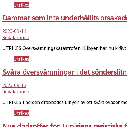
Utrikes
Dammar som inte underhållits orsakade
2023-09-14
Redaktionen
UTRIKES Översvämningskatastrofen i Libyen har nu krävt f
Utrikes
Svåra översvämningar i det sönderslit
2023-09-12
Redaktionen
UTRIKES I helgen drabbades Libyen av ett svårt oväder me
Utrikes
Nya dödsoffer för Tunisiens rasistiska f