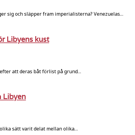
ger sig och släpper fram imperialisterna? Venezuelas…
ör Libyens kust
fter att deras båt förlist på grund…
a Libyen
lika sätt varit delat mellan olika…