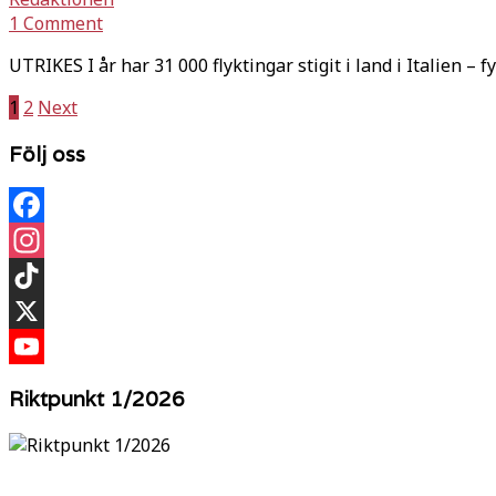
1 Comment
UTRIKES I år har 31 000 flyktingar stigit i land i Italien – f
Sidnumrering
1
2
Next
för
Följ oss
inlägg
Facebook
Instagram
TikTok
X
YouTube
Riktpunkt 1/2026