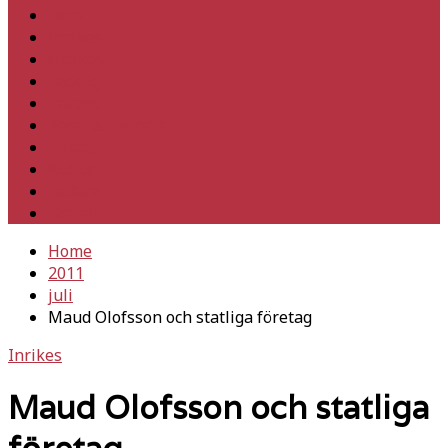
Hem
Inrikes
Utrikes
Fackligt
Partiet
Teori & historia
Klimat
Kultur
Ledare
Debatt
Home
2011
juli
Maud Olofsson och statliga företag
Inrikes
Maud Olofsson och statliga