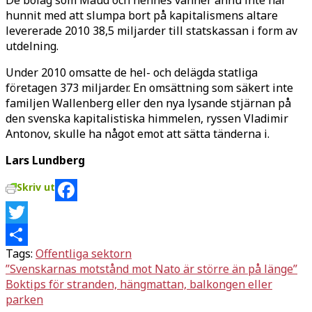
hunnit med att slumpa bort på kapitalismens altare
levererade 2010 38,5 miljarder till statskassan i form av
utdelning.
Under 2010 omsatte de hel- och delägda statliga
företagen 373 miljarder. En omsättning som säkert inte
familjen Wallenberg eller den nya lysande stjärnan på
den svenska kapitalistiska himmelen, ryssen Vladimir
Antonov, skulle ha något emot att sätta tänderna i.
Lars Lundberg
Skriv ut
Facebook
Twitter
Tags:
Offentliga sektorn
Dela
Inläggsnavigering
”Svenskarnas motstånd mot Nato är större än på länge”
Boktips för stranden, hängmattan, balkongen eller
parken