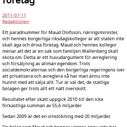
företag
2011-07-11
Redaktionen
Ett paradnummer för Maud Olofsson, näringsminister,
och hennes borgerliga riksdagskollegor är att staten inte
skall äga och driva företag. Maud och hennes kollegor
menar att det är en sak som familjen Wallenberg skall
sköta om. Detta är ett huvudargument för avreglering
och försäljning av allmän egendom. Trots
socialdemokraternas och den borgerliga regeringens iver
att privatisera och avreglera så har man ännu inte
hunnit med att sälja allt. Tur är väl det, de statliga
bolagen ger trots allt ett nätt överskott.
Resultatet efter skatt uppgick 2010 till den icke
förkastliga summan av 55,6 miljarder
Sedan 2009 är det en vinstökning med 20 miljarder.
De bolag som Maud och hennes vänner ännu inte har