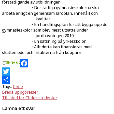
förstatligande av utbildningen
‣ De statliga gymnasieskolorna ska
arbeta enligt en gemensam läroplan, innehåll och
kvalitet
‣ En handlingsplan för att bygga upp de
gymnasieskolor som blev mest utsatta under
jordbävningen 2010
‣ En satsning på yrkesskolor;
‣ Allt detta kan finansieras med
skattemedel och intäkterna från kopparn
Skriv ut
Facebook
Twitter
Tags:
Chile
Dela
Inläggsnavigering
Breda uppgörelser
Till stöd för Chiles studenter
Lämna ett svar