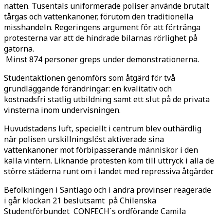
natten. Tusentals uniformerade poliser använde brutalt
tårgas och vattenkanoner, förutom den traditionella
misshandeln. Regeringens argument för att förtränga
protesterna var att de hindrade bilarnas rörlighet på
gatorna.
Minst 874 personer greps under demonstrationerna.
Studentaktionen genomförs som åtgärd för två
grundläggande förändringar: en kvalitativ och
kostnadsfri statlig utbildning samt ett slut på de privata
vinsterna inom undervisningen.
Huvudstadens luft, speciellt i centrum blev outhärdlig
när polisen urskillningslöst aktiverade sina
vattenkanoner mot förbipasserande människor i den
kalla vintern. Liknande protesten kom till uttryck i alla de
större städerna runt om i landet med repressiva åtgärder.
Befolkningen i Santiago och i andra provinser reagerade
i går klockan 21 beslutsamt på Chilenska
Studentförbundet CONFECH´s ordförande Camila