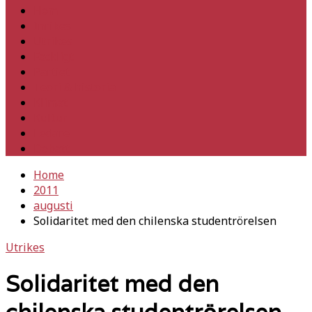
Hem
Inrikes
Utrikes
Fackligt
Partiet
Teori & historia
Klimat
Kultur
Ledare
Debatt
Home
2011
augusti
Solidaritet med den chilenska studentrörelsen
Utrikes
Solidaritet med den