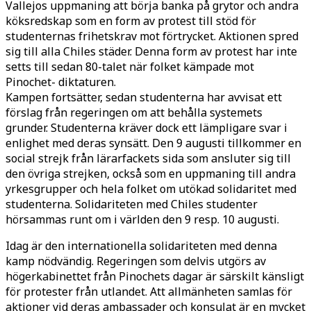
Vallejos uppmaning att börja banka på grytor och andra
köksredskap som en form av protest till stöd för
studenternas frihetskrav mot förtrycket. Aktionen spred
sig till alla Chiles städer. Denna form av protest har inte
setts till sedan 80-talet när folket kämpade mot
Pinochet- diktaturen.
Kampen fortsätter, sedan studenterna har avvisat ett
förslag från regeringen om att behålla systemets
grunder. Studenterna kräver dock ett lämpligare svar i
enlighet med deras synsätt. Den 9 augusti tillkommer en
social strejk från lärarfackets sida som ansluter sig till
den övriga strejken, också som en uppmaning till andra
yrkesgrupper och hela folket om utökad solidaritet med
studenterna. Solidariteten med Chiles studenter
hörsammas runt om i världen den 9 resp. 10 augusti.
Idag är den internationella solidariteten med denna
kamp nödvändig. Regeringen som delvis utgörs av
högerkabinettet från Pinochets dagar är särskilt känsligt
för protester från utlandet. Att allmänheten samlas för
aktioner vid deras ambassader och konsulat är en mycket