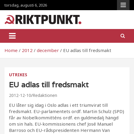
Skip
torsdag, augusti 6, 2026
to
content
RiktpunKt.nu
En klassmedveten tidning!
Home
2012
december
EU adlas till fredsmakt
UTRIKES
EU adlas till fredsmakt
2012-12-10
Redaktionen
EU låter sig idag i Oslo adlas i ett triumvirat till
fredsmakt. EU-parlamentets ordf. Martin Schulz (SPD)
får av Nobelkommitténs ordf. en guldmedalj hängd
om sin hals. EU-kommissionens chef José Manuel
Barroso och EU-rådspresidenten Hermann Van