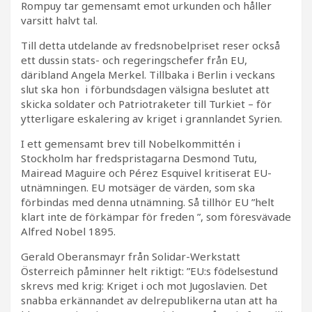
Rompuy tar gemensamt emot urkunden och håller
varsitt halvt tal.
Till detta utdelande av fredsnobelpriset reser också
ett dussin stats- och regeringschefer från EU,
däribland Angela Merkel. Tillbaka i Berlin i veckans
slut ska hon i förbundsdagen välsigna beslutet att
skicka soldater och Patriotraketer till Turkiet – för
ytterligare eskalering av kriget i grannlandet Syrien.
I ett gemensamt brev till Nobelkommittén i
Stockholm har fredspristagarna Desmond Tutu,
Mairead Maguire och Pérez Esquivel kritiserat EU-
utnämningen. EU motsäger de värden, som ska
förbindas med denna utnämning. Så tillhör EU ”helt
klart inte de förkämpar för freden ”, som föresvävade
Alfred Nobel 1895.
Gerald Oberansmayr från Solidar-Werkstatt
Österreich påminner helt riktigt: ”EU:s födelsestund
skrevs med krig: Kriget i och mot Jugoslavien. Det
snabba erkännandet av delrepublikerna utan att ha