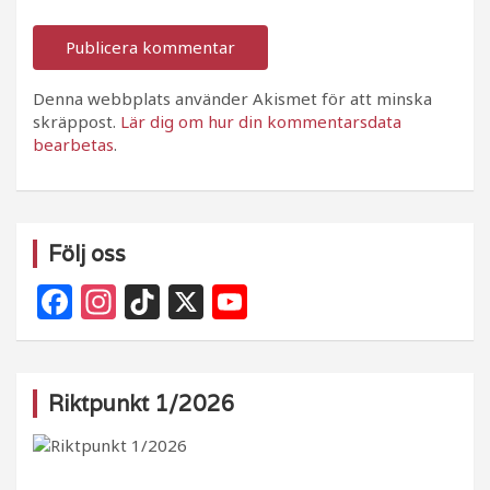
Denna webbplats använder Akismet för att minska
skräppost.
Lär dig om hur din kommentarsdata
bearbetas
.
Följ oss
F
In
Ti
X
Y
a
st
k
o
c
a
T
u
e
g
o
T
Riktpunkt 1/2026
b
ra
k
u
o
m
b