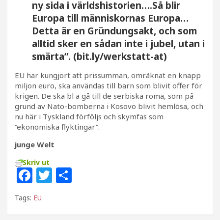
ny sida i världshistorien….Så blir
Europa till människornas Europa…
Detta är en Gründungsakt, och som
alltid sker en sådan inte i jubel, utan i
smärta”. (bit.ly/werkstatt-at)
EU har kungjort att prissumman, omräknat en knapp
miljon euro, ska användas till barn som blivit offer för
krigen. De ska bl a gå till de serbiska roma, som på
grund av Nato-bomberna i Kosovo blivit hemlösa, och
nu här i Tyskland förföljs och skymfas som
”ekonomiska flyktingar”.
junge Welt
Skriv ut
F
T
D
a
w
el
Tags:
EU
c
itt
a