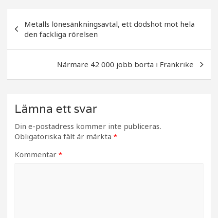
e
e
b
r
Inläggsnavigering
Metalls lönesänkningsavtal, ett dödshot mot hela
o
den fackliga rörelsen
o
k
Närmare 42 000 jobb borta i Frankrike
Lämna ett svar
Din e-postadress kommer inte publiceras.
Obligatoriska fält är märkta
*
Kommentar
*