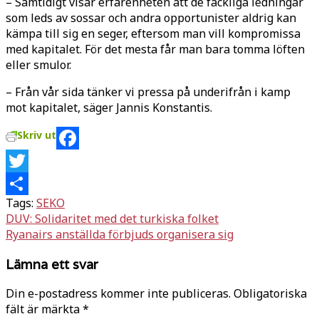
– Samtidigt visar erfarenheten att de fackliga ledningar
som leds av sossar och andra opportunister aldrig kan
kämpa till sig en seger, eftersom man vill kompromissa
med kapitalet. För det mesta får man bara tomma löften
eller smulor.
– Från vår sida tänker vi pressa på underifrån i kamp
mot kapitalet, säger Jannis Konstantis.
Skriv ut
Facebook
Twitter
Tags:
SEKO
Dela
Inläggsnavigering
DUV: Solidaritet med det turkiska folket
Ryanairs anställda förbjuds organisera sig
Lämna ett svar
Din e-postadress kommer inte publiceras.
Obligatoriska
fält är märkta
*