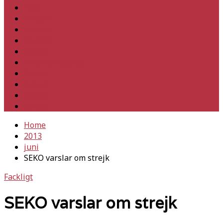
Hem
Inrikes
Utrikes
Fackligt
Partiet
Teori & historia
Klimat
Kultur
Ledare
Debatt
Home
2013
juni
SEKO varslar om strejk
Fackligt
SEKO varslar om strejk