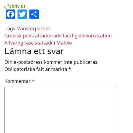
Skriv ut
Facebook
Twitter
Dela
Tags:
Vänsterpartiet
Inläggsnavigering
Grekisk polis attackerade facklig demonstration
Allvarlig fascistattack i Malmö
Lämna ett svar
Din e-postadress kommer inte publiceras.
Obligatoriska fält är märkta
*
Kommentar
*