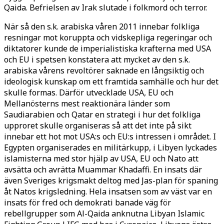
Qaida. Befrielsen av Irak slutade i folkmord och terror.
När så den s.k. arabiska våren 2011 innebar folkliga
resningar mot koruppta och vidskepliga regeringar och
diktatorer kunde de imperialistiska krafterna med USA
och EU i spetsen konstatera att mycket av den s.k.
arabiska vårens revoltörer saknade en långsiktig och
ideologisk kunskap om ett framtida samhälle och hur det
skulle formas. Därför utvecklade USA, EU och
Mellanösterns mest reaktionära länder som
Saudiarabien och Qatar en strategi i hur det folkliga
upproret skulle organiseras så att det inte på sikt
innebar ett hot mot USA:s och EU:s intressen i området. I
Egypten organiserades en militärkupp, i Libyen lyckades
islamisterna med stor hjälp av USA, EU och Nato att
avsätta och avrätta Muammar Khadaffi. En insats där
även Sveriges krigsmakt deltog med Jas-plan för spaning
åt Natos krigsledning. Hela insatsen som av väst var en
insats för fred och demokrati banade väg för
rebellgrupper som Al-Qaida anknutna Libyan Islamic