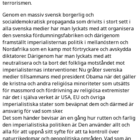
terrorismen.
Genom en massiv svensk borgerlig och
socialdemokratisk propaganda som drivits i stort sett i
alla svenska medier har man lyckats med att organisera
den svenska fördumningsfabriken och därigenom
framställt imperialisternas politik i mellanöstern och
Nordafrika som en kamp mot förtryckare och avskydda
diktatorer. Därigenom har man lyckats med att
neutralisera och ta bort det folkliga motståndet mot
imperialisternas interventioner. Nu gråter svenska
medier tillsammans med president Obama när det gäller
de kristna och andra religiösa minoriteter som utsätts
för massmord och fördrivning av religiösa extremister
när det i själva verket är USA, EU och övriga
imperialistiska stater som beväpnat dem och därmed är
ansvarig för vad som sker.
Det som händer bevisar än en gång hur rutten och farlig
den imperialistiska politiken är. Den använder allt och
alla för att uppnå sitt syfte för att ta kontroll över
naturrikedomar och geopolitiska områden. Vad som än