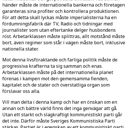
händer måste de internationella bankerna och företagen
garanteras sina profiter och kontrollera produktionen.
För att detta skall lyckas måste imperialisterna ha en
fördumningsfabrik där TV, Radio och tidningar med
journalister som utan eftertanke delger husbondens
röst. Arbetarklassen måste splittras, allt motstånd måste
bort, även regimer som står i vägen måste bort, inklusive
nationella stater.
Mot denna livsföraktande och farliga politik måste de
progressiva krafterna ta sig samman och enas.
Arbetarklassen måste på det internationella planet
förenas i kampen mot den gemensamma fienden,
kapitalet och de stater och överstatliga organ som
förslavar oss alla.
Vill man delta i denna kamp och har en önskan om en
annan och bättre värld finns det inga genvägar att gå.
Utan ett starkt och slagkraftigt kommunistiskt parti går
det inte. Därför måste Sveriges Kommunistiska Parti
stärkas. Partiet är i egenskap av ett kommunistiskt parti