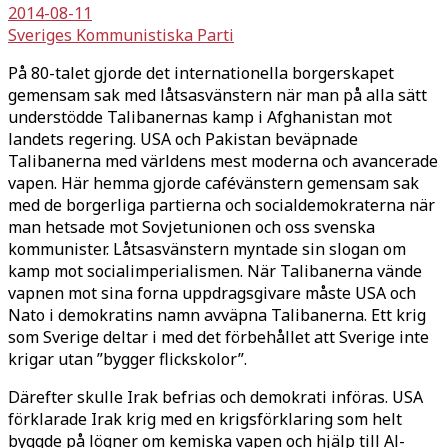
2014-08-11
Sveriges Kommunistiska Parti
På 80-talet gjorde det internationella borgerskapet
gemensam sak med låtsasvänstern när man på alla sätt
understödde Talibanernas kamp i Afghanistan mot
landets regering. USA och Pakistan beväpnade
Talibanerna med världens mest moderna och avancerade
vapen. Här hemma gjorde cafévänstern gemensam sak
med de borgerliga partierna och socialdemokraterna när
man hetsade mot Sovjetunionen och oss svenska
kommunister. Låtsasvänstern myntade sin slogan om
kamp mot socialimperialismen. När Talibanerna vände
vapnen mot sina forna uppdragsgivare måste USA och
Nato i demokratins namn avväpna Talibanerna. Ett krig
som Sverige deltar i med det förbehållet att Sverige inte
krigar utan ”bygger flickskolor”.
Därefter skulle Irak befrias och demokrati införas. USA
förklarade Irak krig med en krigsförklaring som helt
byggde på lögner om kemiska vapen och hjälp till Al-