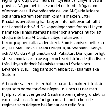
Fighting Group LIFG med bas i Cyrenaica, Libyens östra
provins. Någon befrielse var det dock inte frågan om,
eftersom det till övervägande del var Al-Qaida krigare
och andra extremister som kom till makten. Efter
Khadaffis avrättning har Libyen inte helt oväntat fallit
ner i anarki och våld. De vapenlager som fanns i Libyen
hamnade i jihadisternas händer och används nu för att
stödja inte bara Al-Qaida i Libyen utan även
terrorgrupper i alla väderstreck. Som islamistrebellerna
AQIM i Mali, Boko Haram i Nigeria, al-Shabaab i Kenya
och Al-Qaida i Afghanistan och Pakistan. Den ojämförligt
största mottagaren av vapen och stridstränade jihadister
från Libyen är dock Islamiska staten i Syrien och
Levanten (ISIL), idag känt som enbart IS (Islamistiska
Staten)
Att nu dessa terrorister håller på att ta makten i Irak är
inget som borde förvåna någon. USA och EU har med
hjälp av bl. a. Sverige och Saudiarabien själva grundat för
extremisternas framfart genom att bomba bort de
regimer som tidigare bekämpat den religiösa