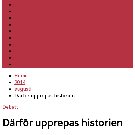
Hem
Inrikes
Utrikes
Fackligt
Partiet
Teori & historia
Klimat
Kultur
Ledare
Debatt
Home
2014
augusti
Därför upprepas historien
Debatt
Därför upprepas historien