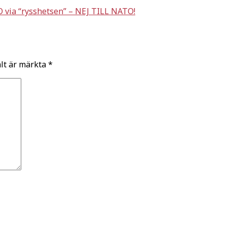
O via “rysshetsen” – NEJ TILL NATO!
ält är märkta
*