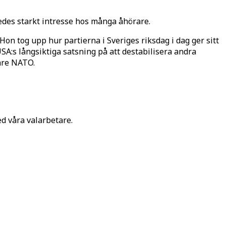
edes starkt intresse hos många åhörare.
on tog upp hur partierna i Sveriges riksdag i dag ger sitt
USA:s långsiktiga satsning på att destabilisera andra
are NATO.
ed våra valarbetare.