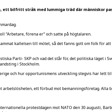
tt bilfritt stråk med lummiga träd där människor passer
ommardag.
ll “Arbetare, förena er” och satte på högtalaren.
ammat kallelsen till mötet, så det fanns gott om folk för at
ka Parti- SKP och vad det står för, det politiska läget i Sve
 landsting i Stockholm.
erige och hur opportunismens utveckling stegvis har lett til
t arbetslösheten, ett förbud mot bemanningsföretag. Alla be
internationella protestdagen mot NATO den 30 augusti, Barb