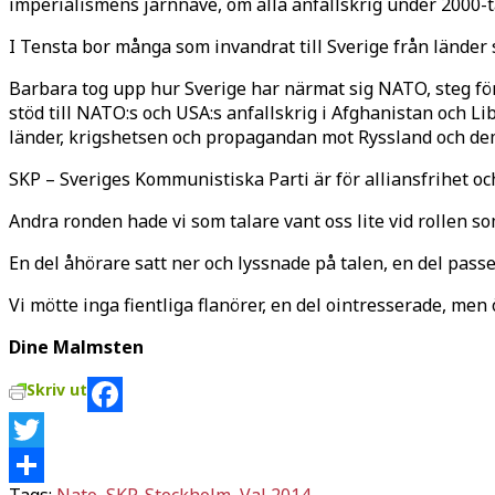
imperialismens järnnäve, om alla anfallskrig under 2000-t
I Tensta bor många som invandrat till Sverige från länder
Barbara tog upp hur Sverige har närmat sig NATO, steg för
stöd till NATO:s och USA:s anfallskrig i Afghanistan och Li
länder, krigshetsen och propagandan mot Ryssland och dem
SKP – Sveriges Kommunistiska Parti är för alliansfrihet och
Andra ronden hade vi som talare vant oss lite vid rollen so
En del åhörare satt ner och lyssnade på talen, en del pass
Vi mötte inga fientliga flanörer, en del ointresserade, men 
Dine Malmsten
Skriv ut
Facebook
Twitter
Tags:
Nato
,
SKP
,
Stockholm
,
Val 2014