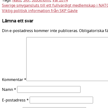
Dela
Inläggsnavigering
Sverige smygansluts till ett fullvärdigt medlemskap i NAT
Viktig politisk information från SKP Gävle
Lämna ett svar
Din e-postadress kommer inte publiceras.
Obligatoriska f
Kommentar
*
Namn
*
E-postadress
*