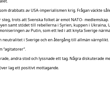
alet.
 som drabbats av USA-imperialismen krig. Frågan väckte sål
 steg, trots att Svenska folket är emot NATO- medlemskap. H
byen samt stödet till rebellerna i Syrien, kuppen i Ukraina, 
oniseringen av Putin, som ett led i att knyta Sverige närm
 neutralitet i Sverige och en återgång till allmän värnplikt.
m “agitatorer”.
erade, andra stod och lyssnade ett tag. Några diskuterade m
över lag ett positivt mottagande.