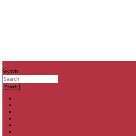
Search
Search
Hem
Inrikes
Utrikes
Fackligt
Partiet
Teori & historia