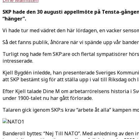
SKP hade den 30 augusti appellmöte på Tensta-gången, e
“hänger”.
Vi hade tur med vädret den här lördagen, en vacker sens
Så det fanns publik, åhörare när vi spände upp vår bandero
Turligt nog hade fem SKP:are och flertal sympatisörer hörs
intresserade.
Kjell Bygdén inledde, han presenterade Sveriges Kommunistis
att SKP bestämt sig för att ställa upp i val till Riksdag och
Efter Kjell talade Dine M om arbetarrörelsens historia i Sv
under 1900-talet nu har gått förlorade.
Talaren gick igenom SKP:s krav “arbete åt alla” kampen mo
Banderoll byttes: “Nej Till NATO”. Med anledning av den 