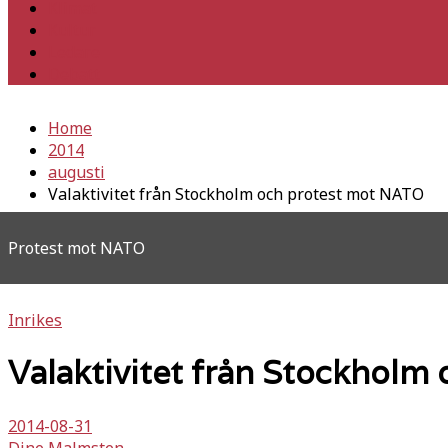
Klimat
Kultur
Ledare
Debatt
Home
2014
augusti
Valaktivitet från Stockholm och protest mot NATO
Protest mot NATO
Inrikes
Valaktivitet från Stockholm
2014-08-31
Dine Malmsten