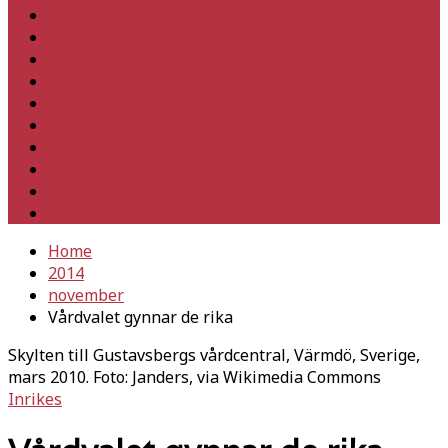
Hem
Inrikes
Utrikes
Fackligt
Partiet
Teori & historia
Klimat
Kultur
Ledare
Debatt
Home
2014
november
Vårdvalet gynnar de rika
Skylten till Gustavsbergs vårdcentral, Värmdö, Sverige,
mars 2010. Foto: Janders, via Wikimedia Commons
Inrikes