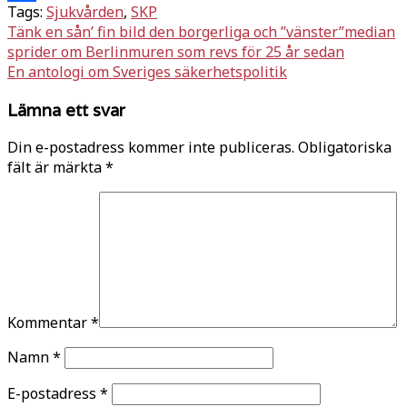
Tags:
Sjukvården
,
SKP
Dela
Inläggsnavigering
Tänk en sån’ fin bild den borgerliga och ”vänster”median
sprider om Berlinmuren som revs för 25 år sedan
En antologi om Sveriges säkerhetspolitik
Lämna ett svar
Din e-postadress kommer inte publiceras.
Obligatoriska
fält är märkta
*
Kommentar
*
Namn
*
E-postadress
*