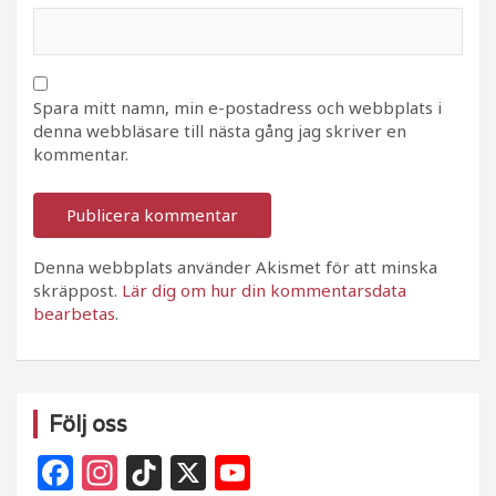
Spara mitt namn, min e-postadress och webbplats i
denna webbläsare till nästa gång jag skriver en
kommentar.
Denna webbplats använder Akismet för att minska
skräppost.
Lär dig om hur din kommentarsdata
bearbetas
.
Följ oss
F
In
Ti
X
Y