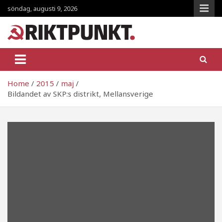
Skip
söndag, augusti 9, 2026
to
content
RiktpunKt.nu
En klassmedveten tidning!
Home
2015
maj
Bildandet av SKP:s distrikt, Mellansverige