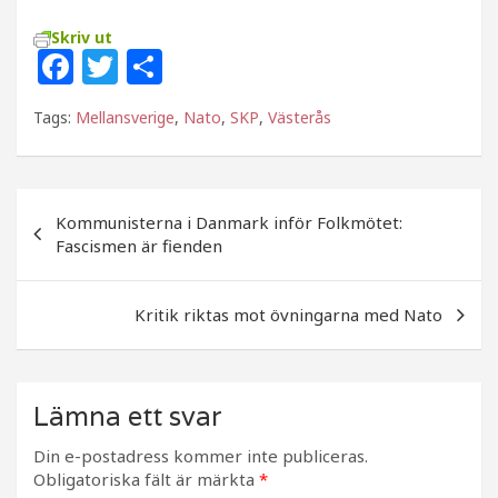
Skriv ut
F
T
D
a
w
el
Tags:
Mellansverige
,
Nato
,
SKP
,
Västerås
c
itt
a
e
e
b
r
Inläggsnavigering
Kommunisterna i Danmark inför Folkmötet:
o
Fascismen är fienden
o
k
Kritik riktas mot övningarna med Nato
Lämna ett svar
Din e-postadress kommer inte publiceras.
Obligatoriska fält är märkta
*