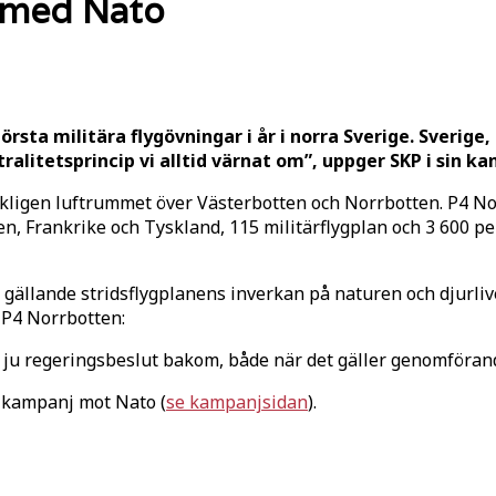
a med Nato
törsta militära flygövningar i år i norra Sverige. Sverig
tralitetsprincip vi alltid värnat om”, uppger SKP i sin 
igen luftrummet över Västerbotten och Norrbotten. P4 Norr
 Frankrike och Tyskland, 115 militärflygplan och 3 600 per
gällande stridsflygplanens inverkan på naturen och djurlive
l P4 Norrbotten:
t ju regeringsbeslut bakom, både när det gäller genomförand
n kampanj mot Nato (
se kampanjsidan
).