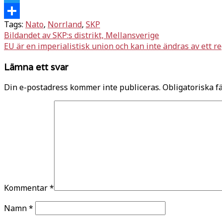
Twitter
Tags:
Nato
,
Norrland
,
SKP
Dela
Inläggsnavigering
Bildandet av SKP:s distrikt, Mellansverige
EU är en imperialistisk union och kan inte ändras av ett r
Lämna ett svar
Din e-postadress kommer inte publiceras.
Obligatoriska f
Kommentar
*
Namn
*