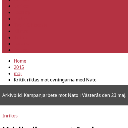
Utrikes
Fackligt
Partiet
Teori & historia
Klimat
Kultur
Ledare
Debatt
Home
2015
maj
Kritik riktas mot övningarna med Nato
Arkivbild. Kampanjarbete mot Nato i Västerås den 23 maj. F
Inrikes