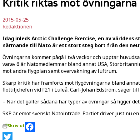
Kritik riktas mot övningarn
2015-05-25
Redaktionen
Idag inleds Arctic Challenge Exercise, en av världens s
närmande till Nato är ett stort steg bort från den neu
Övningarna kommer pågå i två veckor och upptar huvudsakl
varav 6 är Natomedlemmar bland annat USA, Storbritannien,
mot andra flygplan samt övervakning av luftrum.
Skarp kritik har framförts mot flygövningarna bland annat 
flottiljchefen vid F21 i Luleå, Carl-Johan Edström, säger til
– När det gäller sådana här typer av övningar så ligger de
SKP är emot svenskt Natointräde. Partiet driver just nu e
Skriv ut
Facebook