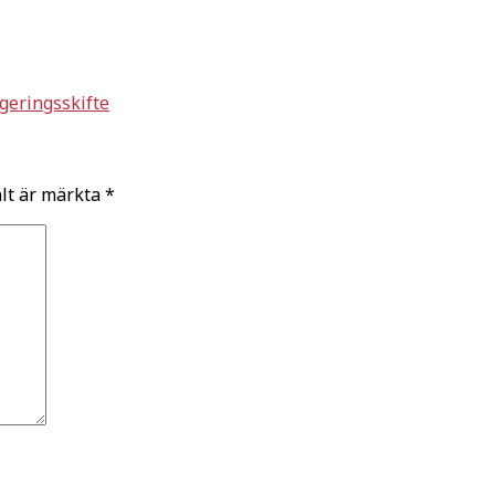
egeringsskifte
ält är märkta
*