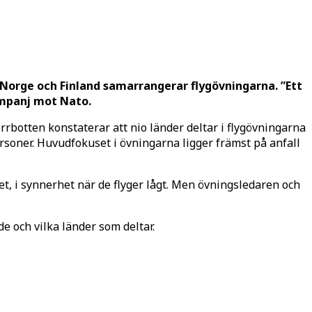
e, Norge och Finland samarrangerar flygövningarna. ”Ett
kampanj mot Nato.
botten konstaterar att nio länder deltar i flygövningarna
soner. Huvudfokuset i övningarna ligger främst på anfall
t, i synnerhet när de flyger lågt. Men övningsledaren och
e och vilka länder som deltar.