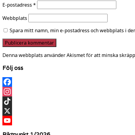
E-postadress
*
Webbplats
Spara mitt namn, min e-postadress och webbplats i den
Denna webbplats använder Akismet för att minska skräpp
Följ oss
Facebook
Instagram
TikTok
X
YouTube
Riktpunkt 1/2026