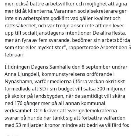
men också bättre arbetsvillkor och möjlighet att ägna
mer tid åt klienterna. Varannan socialsekreterare ger
inte sin arbetsplats godkänt vad gäller kvalitet och
rättssäkerhet, och var tredje anser inte att den lever
upp till socialtjänstlagens intentioner. De allra flesta,
mer än fyra av fem svarande, bedömer sin arbetsbörda
som stor eller mycket stor”, rapporterade Arbetet den 5
februari.
I tidningen Dagens Samhälle den 8 september undrar
Anna Ljungdell, kommunstyrelsens ordförande i
Nynäshamn, varför medierna i förra veckan okritiskt
förmedlade att SD i sin budget vill satsa 300 miljoner
på skolor på landsbygden, när de samtidigt vill skära
ned 176 gånger mer på all annan kommunal
verksamhet. Och kräver att Sverigedemokraterna
svarar på hur de har tänkt sig att förbättra välfärden
med 53 miljarder kronor mindre att bedriva välfärd för.