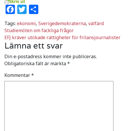
Skriv ut
Facebook
Twitter
Dela
Tags:
ekonomi
,
Sverigedemokraterna
,
välfärd
Inläggsnavigering
Studiemöten om fackliga frågor
EFJ kräver utökade rättigheter för frilansjournalister
Lämna ett svar
Din e-postadress kommer inte publiceras.
Obligatoriska fält är märkta
*
Kommentar
*