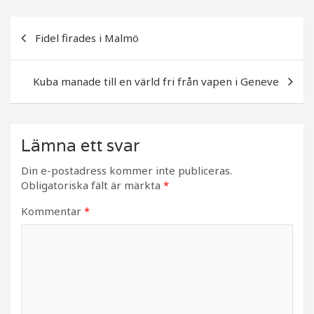
e
e
b
r
Inläggsnavigering
Fidel firades i Malmö
o
o
Kuba manade till en värld fri från vapen i Geneve
k
Lämna ett svar
Din e-postadress kommer inte publiceras.
Obligatoriska fält är märkta
*
Kommentar
*