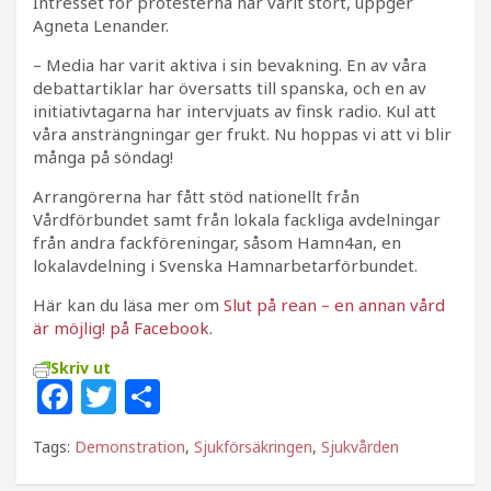
Intresset för protesterna har varit stort, uppger
Agneta Lenander.
– Media har varit aktiva i sin bevakning. En av våra
debattartiklar har översatts till spanska, och en av
initiativtagarna har intervjuats av finsk radio. Kul att
våra ansträngningar ger frukt. Nu hoppas vi att vi blir
många på söndag!
Arrangörerna har fått stöd nationellt från
Vårdförbundet samt från lokala fackliga avdelningar
från andra fackföreningar, såsom Hamn4an, en
lokalavdelning i Svenska Hamnarbetarförbundet.
Här kan du läsa mer om
Slut på rean – en annan vård
är möjlig! på Facebook
.
Skriv ut
F
T
D
a
w
el
Tags:
Demonstration
,
Sjukförsäkringen
,
Sjukvården
c
itt
a