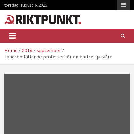
Skip
torsdag, augusti 6, 2026
to
content
RiktpunKt.nu
En klassmedveten tidning!
Home
2016
september
Landsomfattande protester för en bättre sjukvård