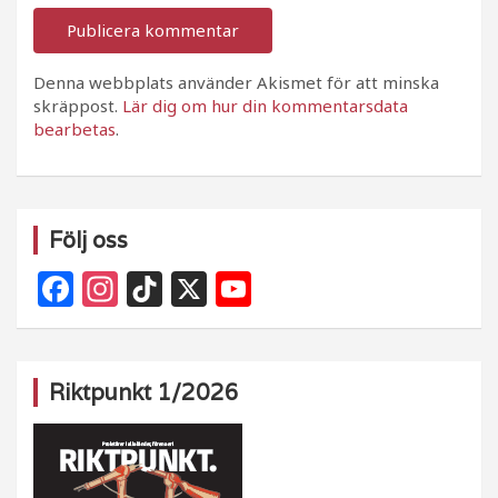
Denna webbplats använder Akismet för att minska
skräppost.
Lär dig om hur din kommentarsdata
bearbetas
.
Följ oss
F
In
Ti
X
Y
a
st
k
o
c
a
T
u
e
g
o
T
Riktpunkt 1/2026
b
ra
k
u
o
m
b