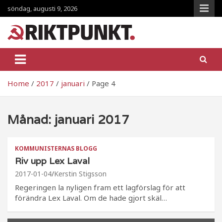
Skip
söndag, augusti 9, 2026
to
content
RiktpunKt.nu
En klassmedveten tidning!
Home
2017
januari
Page 4
Månad:
januari 2017
KOMMUNISTERNAS BLOGG
Riv upp Lex Laval
2017-01-04
Kerstin Stigsson
Regeringen la nyligen fram ett lagförslag för att
förändra Lex Laval. Om de hade gjort skäl…