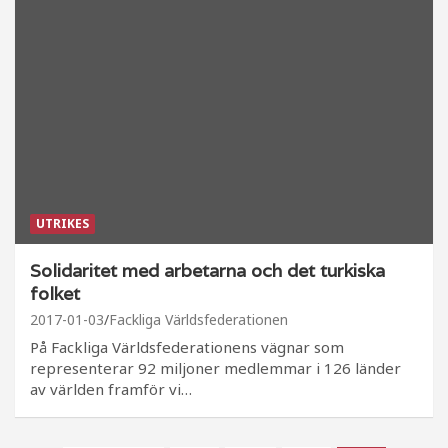
UTRIKES
Solidaritet med arbetarna och det turkiska
folket
2017-01-03
Fackliga Världsfederationen
På Fackliga Världsfederationens vägnar som
representerar 92 miljoner medlemmar i 126 länder
av världen framför vi…