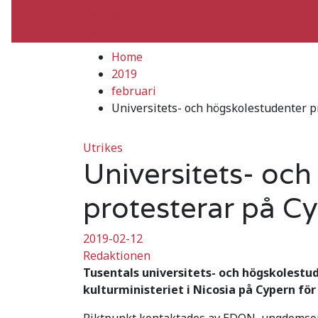
Ledare
Debatt
Home
2019
februari
Universitets- och högskolestudenter p
Utrikes
Universitets- oc
protesterar på C
2019-02-12
Redaktionen
Tusentals universitets- och högskolestu
kulturministeriet i Nicosia på Cypern för 
Riktpunkt kontaktades av EDON, ungdomsorg