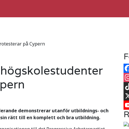
rotesterar på Cypern
F
h högskolestudenter
Fa
ypern
In
Ti
X
derande demonstrerar utanför utbildnings- och
R
Yo
sin rätt till en komplett och bra utbildning.
anisationen till det Progressiva Arbetarpartiet