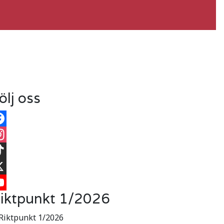
ölj oss
cebook
stagram
kTok
iktpunkt 1/2026
uTube