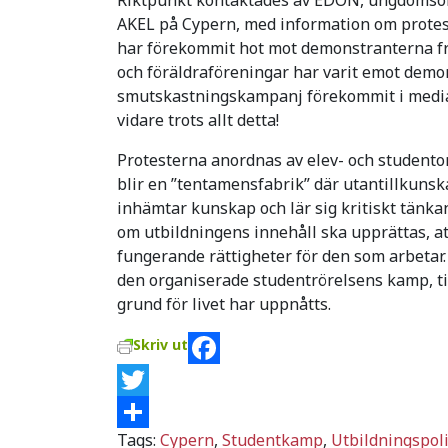
AKEL på Cypern, med information om proteste
har förekommit hot mot demonstranterna frå
och föräldraföreningar har varit emot dem
smutskastningskampanj förekommit i medi
vidare trots allt detta!
Protesterna anordnas av elev- och studentor
blir en ”tentamensfabrik” där utantillkunsk
inhämtar kunskap och lär sig kritiskt tänkan
om utbildningens innehåll ska upprättas, att 
fungerande rättigheter för den som arbetar
den organiserade studentrörelsens kamp, til
grund för livet har uppnåtts.
Skriv ut
Facebook
Twitter
Tags:
Cypern
,
Studentkamp
,
Utbildningspoli
Dela