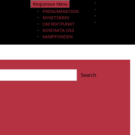
Responsive Menu
PRENUMERATION
NYHETSBREV
OM RIKTPUNKT
KONTAKTA OSS
KAMPFONDEN
Search