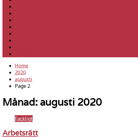
Utrikes
Fackligt
Partiet
Teori & historia
Klimat
Kultur
Ledare
Debatt
Home
2020
augusti
Page 2
Månad:
augusti 2020
Fackligt
Arbetsrätt