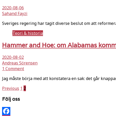
2020-08-06
Sahand Fayzi
Sveriges regering har tagit diverse beslut om att reformer
Teori & historia
Hammer and Hoe: om Alabamas komm
2020-08-02
Andreas Sörensen
1 Comment
Jag måste börja med att konstatera en sak: det går knappa
Sidnumrering
Previous
1
2
för
Följ oss
inlägg