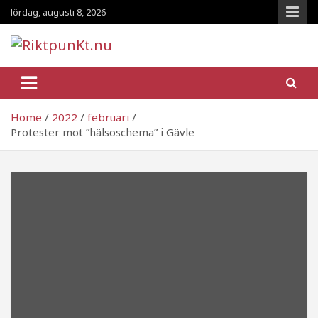
Skip
lördag, augusti 8, 2026
to
content
RiktpunKt.nu
En klassmedveten tidning!
Home
2022
februari
Protester mot ”hälsoschema” i Gävle