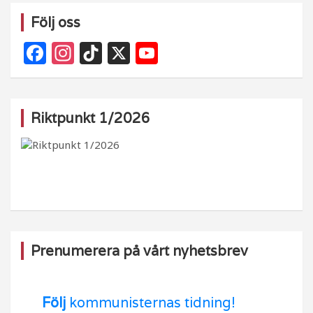
Följ oss
F
In
Ti
X
Y
a
st
k
o
c
a
T
u
e
g
o
T
Riktpunkt 1/2026
b
ra
k
u
o
m
b
o
e
k
Prenumerera på vårt nyhetsbrev
Följ
kommunisternas tidning!