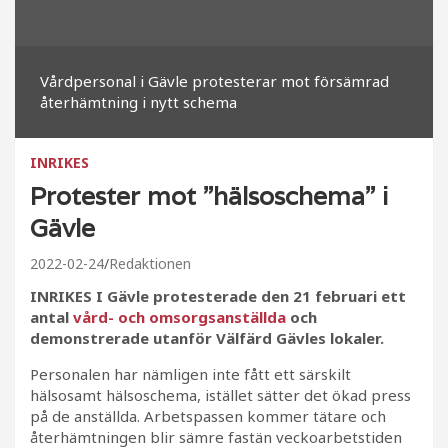
Vårdpersonal i Gävle protesterar mot försämrad
återhämtning i nytt schema
INRIKES
Protester mot ”hälsoschema” i
Gävle
2022-02-24
Redaktionen
INRIKES I Gävle protesterade den 21 februari ett
antal
vård- och omsorgsanställda
och
demonstrerade utanför Välfärd Gävles lokaler.
Personalen har nämligen inte fått ett särskilt
hälsosamt hälsoschema, istället sätter det ökad press
på de anställda. Arbetspassen kommer tätare och
återhämtningen blir sämre fastän veckoarbetstiden