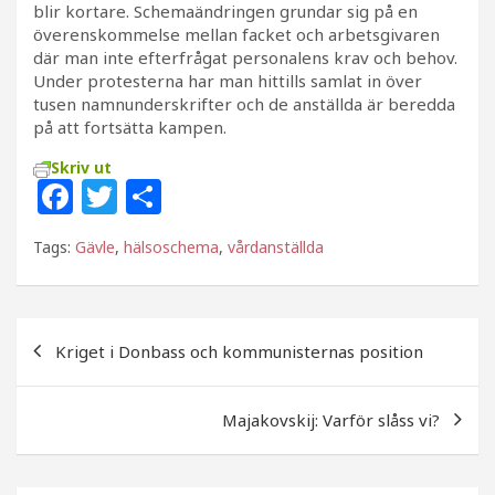
blir kortare. Schemaändringen grundar sig på en
överenskommelse mellan facket och arbetsgivaren
där man inte efterfrågat personalens krav och behov.
Under protesterna har man hittills samlat in över
tusen namnunderskrifter och de anställda är beredda
på att fortsätta kampen.
Skriv ut
F
T
D
a
w
el
Tags:
Gävle
,
hälsoschema
,
vårdanställda
c
itt
a
e
e
b
r
Inläggsnavigering
Kriget i Donbass och kommunisternas position
o
o
Majakovskij: Varför slåss vi?
k