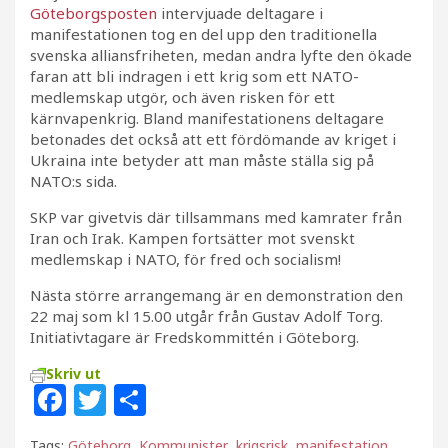
Göteborgsposten
intervjuade deltagare i
manifestationen tog en del upp den traditionella
svenska alliansfriheten, medan andra lyfte den ökade
faran att bli indragen i ett krig som ett NATO-
medlemskap utgör, och även risken för ett
kärnvapenkrig. Bland manifestationens deltagare
betonades det också att ett fördömande av kriget i
Ukraina inte betyder att man måste ställa sig på
NATO:s sida.
SKP var givetvis där tillsammans med kamrater från
Iran och Irak. Kampen fortsätter mot svenskt
medlemskap i NATO, för fred och socialism!
Nästa större arrangemang är en demonstration den
22 maj som kl 15.00 utgår från Gustav Adolf Torg.
Initiativtagare är Fredskommittén i Göteborg.
Skriv ut
F
T
D
a
w
el
Tags:
Göteborg
,
Kommunister
,
krigsrisk
,
manifestation
,