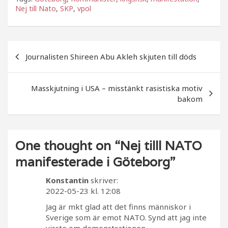
c
itt
a
Nej till Nato
,
SKP
,
vpol
e
e
b
r
Inläggsnavigering
o
Journalisten Shireen Abu Akleh skjuten till döds
o
k
Masskjutning i USA – misstänkt rasistiska motiv
bakom
One thought on “
Nej tilll NATO
manifesterade i Göteborg
”
Konstantin
skriver:
2022-05-23 kl. 12:08
Jag är mkt glad att det finns människor i
Sverige som är emot NATO. Synd att jag inte