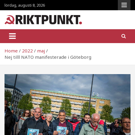
Skip
lördag, augusti 8, 2026
to
content
RiktpunKt.nu
En klassmedveten tidning!
Home
2022
maj
Nej tilll NATO manifesterade i Göteborg