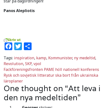
står på dagordningen!
Panos Alepliotis
Skriv ut
Facebook
Twitter
Dela
Tags:
inspiration
,
kamp
,
Kommunister
,
ny medeltid
,
Revolution
,
SKP
,
vpol
Inläggsnavigering
Fackföreningsfronten PAME höll nationell konferens
Rysk och sovjetisk litteratur ska bort från ukrainska
läroplaner
One thought on “
Att leva i
den nya medeltiden
”
Georges
skriver: