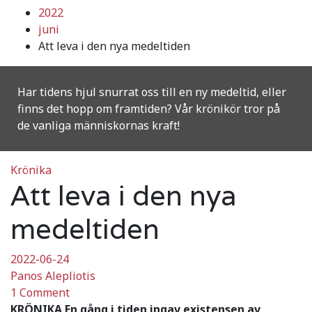
2022
juni
Att leva i den nya medeltiden
Har tidens hjul snurrat oss till en ny medeltid, eller
finns det hopp om framtiden? Vår krönikör tror på
de vanliga människornas kraft!
Krönika
Att leva i den nya
medeltiden
2022-06-24
Panos Alepliotis
1 Comment
KRÖNIKA En gång i tiden ingav existensen av