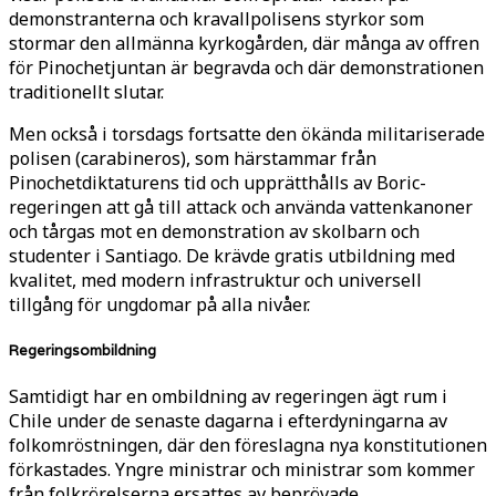
demonstranterna och kravallpolisens styrkor som
stormar den allmänna kyrkogården, där många av offren
för Pinochetjuntan är begravda och där demonstrationen
traditionellt slutar.
Men också i torsdags fortsatte den ökända militariserade
polisen (carabineros), som härstammar från
Pinochetdiktaturens tid och upprätthålls av Boric-
regeringen att gå till attack och använda vattenkanoner
och tårgas mot en demonstration av skolbarn och
studenter i Santiago. De krävde gratis utbildning med
kvalitet, med modern infrastruktur och universell
tillgång för ungdomar på alla nivåer.
Regeringsombildning
Samtidigt har en ombildning av regeringen ägt rum i
Chile under de senaste dagarna i efterdyningarna av
folkomröstningen, där den föreslagna nya konstitutionen
förkastades. Yngre ministrar och ministrar som kommer
från folkrörelserna ersattes av beprövade