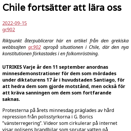
Chile fortsätter att lära oss
2022-09-15
gr.902
Riktpunkt återpublicerar här en artikel från den grekiska
webbsajten
gr.902
apropå situationen i Chile, där den nya
konstitutionen förkastades i en folkomröstning.
UTRIKES Varje år den 11 september anordnas
minnesdemonstrationer för dem som mördades
under diktaturens 17 år i huvudstaden Santiago, för
att hedra dem som gjorde motstånd, men också för
att kräva sanningen om dem som fortfarande
saknas.
Protesterna på årets minnesdag präglades av hård
repression från polisstyrkorna i G. Borics
”vänsterregering”. Videor som cirkulerar på internet
visar polisens brandbilar som sprutar vatten på