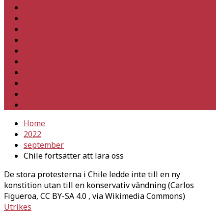
Hem
Inrikes
Utrikes
Fackligt
Partiet
Teori & historia
Klimat
Kultur
Ledare
Debatt
Home
2022
september
Chile fortsätter att lära oss
De stora protesterna i Chile ledde inte till en ny
konstition utan till en konservativ vändning (Carlos
Figueroa, CC BY-SA 4.0
, via Wikimedia Commons)
Utrikes