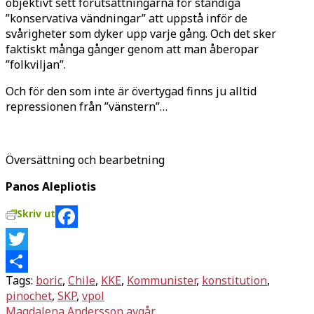
objektivt sett förutsättningarna för ständiga
”konservativa vändningar” att uppstå inför de
svårigheter som dyker upp varje gång. Och det sker
faktiskt många gånger genom att man åberopar
”folkviljan”.
Och för den som inte är övertygad finns ju alltid
repressionen från ”vänstern”…
Översättning och bearbetning
Panos Alepliotis
Skriv ut
Facebook
Twitter
Tags:
boric
,
Chile
,
KKE
,
Kommunister
,
konstitution
,
Dela
pinochet
,
SKP
,
vpol
Inläggsnavigering
Magdalena Andersson avgår