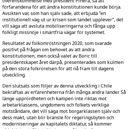
överenskommelse med president Piñera, så att
förfarandena för att ändra konstitutionen kunde börja.
Avsikten var, som han själv sade, att erbjuda ”en
institutionell väg ut ur krisen som landet upplever”, det
vill säga att avsluta mobiliseringarna och fånga upp
folkligt missnöje i smärtfria vägar för systemet.
Resultatet av folkomröstningen 2020, som svarade
positivt på frågan om behovet av att ändra
konstitutionen, men också valet av Boric till
presidentskapet året därpå, presenterades som kulmen
på den stora folkrörelsen för att nå fram till dagens
utveckling.
Den slutsats som följer av denna utveckling i Chile
bekräftas av erfarenheterna från många andra länder. Så
länge upprördheten och kampen inte riktas mot
arbetarklassens, ungdomens och folkets verkliga
motståndare, det vill säga mot borgarklassen själv och
dess makt, utan blir bränsle för regeringsbyten och
moderniseringar av kapitalets diktatur, så kommer