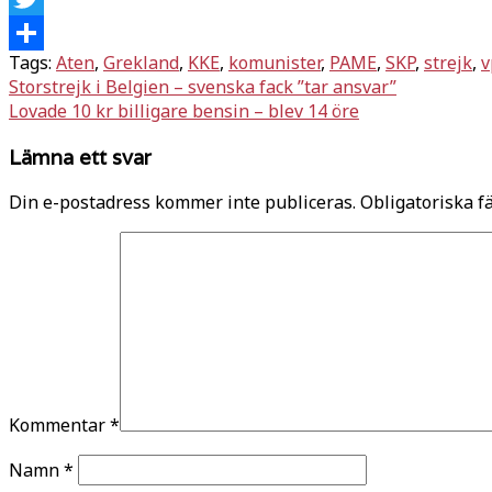
Twitter
Tags:
Aten
,
Grekland
,
KKE
,
komunister
,
PAME
,
SKP
,
strejk
,
v
Dela
Inläggsnavigering
Storstrejk i Belgien – svenska fack ”tar ansvar”
Lovade 10 kr billigare bensin – blev 14 öre
Lämna ett svar
Din e-postadress kommer inte publiceras.
Obligatoriska f
Kommentar
*
Namn
*