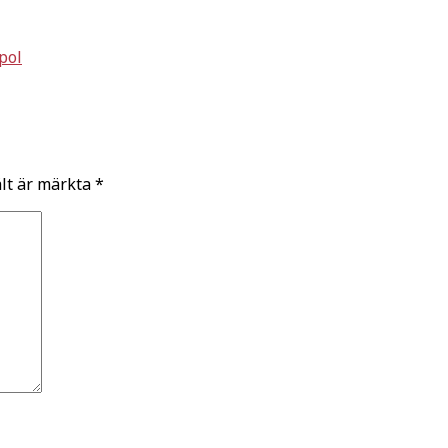
pol
ält är märkta
*