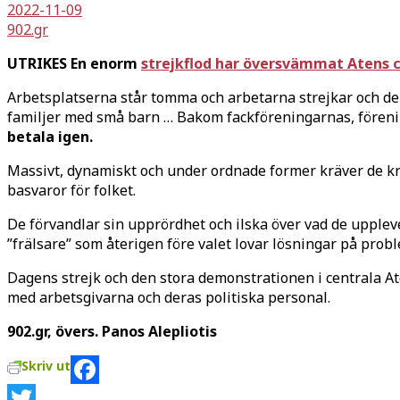
2022-11-09
902.gr
UTRIKES En enorm
strejkflod har översvämmat Atens
Arbetsplatserna står tomma och arbetarna strejkar och de
familjer med små barn … Bakom fackföreningarnas, fören
betala igen.
Massivt, dynamiskt och under ordnade former kräver de kraf
basvaror för folket.
De förvandlar sin upprördhet och ilska över vad de uppleve
”frälsare” som återigen före valet lovar lösningar på pro
Dagens strejk och den stora demonstrationen i centrala A
med arbetsgivarna och deras politiska personal.
902.gr, övers. Panos Alepliotis
Skriv ut
Facebook