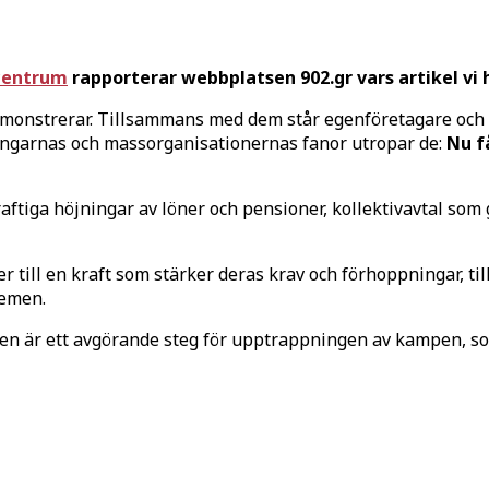
 centrum
rapporterar webbplatsen 902.gr vars artikel vi h
monstrerar. Tillsammans med dem står egenföretagare och sm
ingarnas och massorganisationernas fanor utropar de:
Nu f
tiga höjningar av löner och pensioner, kollektivavtal som ga
r till en kraft som stärker deras krav och förhoppningar, ti
blemen.
ten är ett avgörande steg för upptrappningen av kampen, s