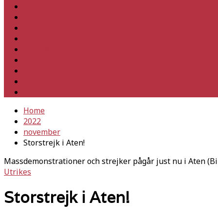
Inrikes
Utrikes
Fackligt
Partiet
Teori & historia
Klimat
Kultur
Ledare
Debatt
Home
2022
november
Storstrejk i Aten!
Massdemonstrationer och strejker pågår just nu i Aten (Bil
Utrikes
Storstrejk i Aten!