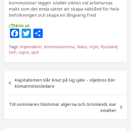
kommunister lägger istället vikten vid arbetarnas
makt som det enda sättet att skapa välstånd för hela
befolkningen och skapa en långvarig fred.
Skriv ut
F
T
D
a
w
el
Tags:
imperialism
,
Kommunisterna
,
Nato
,
ncpn
,
Ryssland
,
c
itt
a
SKP
,
svpol
,
vpol
e
e
b
r
Inläggsnavigering
o
Kapitalismen slår knut på sig själv – oljeboss blir
klimatmötesledare
o
k
Till sommaren blommar algerna och Grönlands isar
smälter