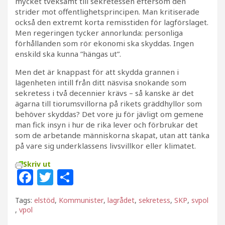
mycket tveksamt till sekretessen eftersom den
strider mot offentlighetsprincipen. Man kritiserade
också den extremt korta remisstiden för lagförslaget.
Men regeringen tycker annorlunda: personliga
förhållanden som rör ekonomi ska skyddas. Ingen
enskild ska kunna ”hängas ut”.
Men det är knappast för att skydda grannen i
lägenheten intill från ditt näsvisa snokande som
sekretess i två decennier krävs – så kanske är det
ägarna till tiorumsvillorna på rikets gräddhyllor som
behöver skyddas? Det vore ju för jävligt om gemene
man fick insyn i hur de rika lever och förbrukar det
som de arbetande människorna skapat, utan att tänka
på vare sig underklassens livsvillkor eller klimatet.
Skriv ut
F
T
D
a
w
el
Tags:
elstöd
,
Kommunister
,
lagrådet
,
sekretess
,
SKP
,
svpol
c
itt
a
,
vpol