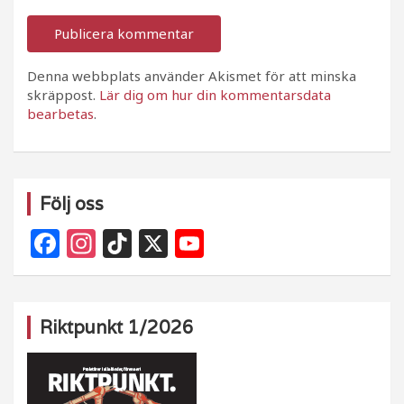
Denna webbplats använder Akismet för att minska
skräppost.
Lär dig om hur din kommentarsdata
bearbetas
.
Följ oss
F
In
Ti
X
Y
a
st
k
o
c
a
T
u
e
g
o
T
Riktpunkt 1/2026
b
ra
k
u
o
m
b