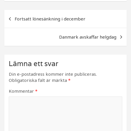
e
e
b
r
Inläggsnavigering
o
Fortsatt lönesänkning i december
o
k
Danmark avskaffar helgdag
Lämna ett svar
Din e-postadress kommer inte publiceras.
Obligatoriska fält är märkta
*
Kommentar
*