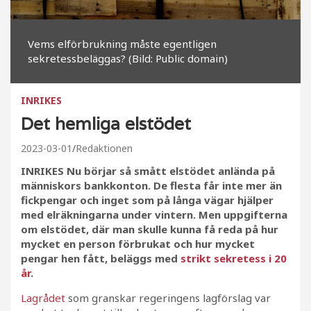
Vems elförbrukning måste egentligen
sekretessbeläggas? (Bild: Public domain)
INRIKES
Det hemliga elstödet
2023-03-01
Redaktionen
INRIKES Nu börjar så smått elstödet anlända på
människors bankkonton. De flesta får inte mer än
fickpengar och inget som på långa vägar hjälper
med elräkningarna under vintern. Men uppgifterna
om elstödet, där man skulle kunna få reda på hur
mycket en person förbrukat och hur mycket
pengar hen fått, beläggs med
strikt sekretess i 20
år
.
Lagrådet
som granskar regeringens lagförslag var