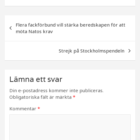
e
e
b
r
Inläggsnavigering
o
Flera fackförbund vill stärka beredskapen för att
möta Natos krav
o
k
Strejk på Stockholmspendeln
Lämna ett svar
Din e-postadress kommer inte publiceras.
Obligatoriska fält är märkta
*
Kommentar
*