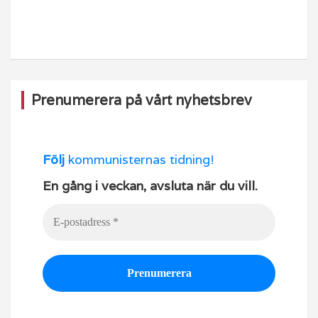
o
m
b
o
e
k
Prenumerera på vårt nyhetsbrev
Följ
kommunisternas tidning!
En gång i veckan, avsluta när du vill.