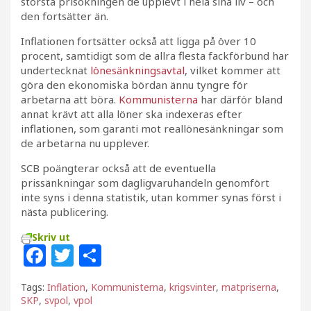
största prisökningen de upplevt i hela sina liv – och
den fortsätter än.
Inflationen fortsätter också att ligga på över 10
procent, samtidigt som de allra flesta fackförbund har
undertecknat
lönesänkningsavtal
, vilket kommer att
göra den ekonomiska bördan ännu tyngre för
arbetarna att böra.
Kommunisterna
har därför bland
annat krävt att alla löner ska indexeras efter
inflationen, som garanti mot reallönesänkningar som
de arbetarna nu upplever.
SCB poängterar också att de eventuella
prissänkningar som dagligvaruhandeln genomfört
inte syns i denna statistik, utan kommer synas först i
nästa publicering.
Skriv ut
F
T
D
a
w
el
Tags:
Inflation
,
Kommunisterna
,
krigsvinter
,
matpriserna
,
c
itt
a
SKP
,
svpol
,
vpol