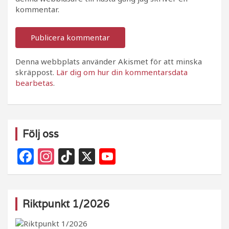
kommentar.
Denna webbplats använder Akismet för att minska
skräppost.
Lär dig om hur din kommentarsdata
bearbetas
.
Följ oss
F
In
Ti
X
Y
a
st
k
o
c
a
T
u
e
g
o
T
Riktpunkt 1/2026
b
ra
k
u