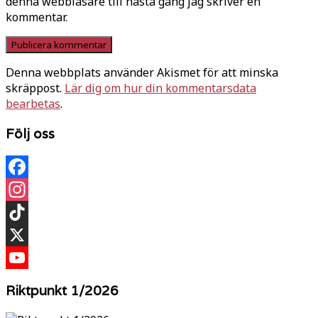
denna webbläsare till nästa gång jag skriver en
kommentar.
Denna webbplats använder Akismet för att minska
skräppost.
Lär dig om hur din kommentarsdata
bearbetas
.
Följ oss
Facebook
Instagram
TikTok
X
YouTube
Riktpunkt 1/2026