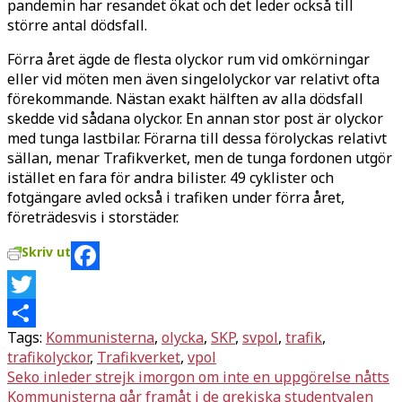
pandemin har resandet ökat och det leder också till
större antal dödsfall.
Förra året ägde de flesta olyckor rum vid omkörningar
eller vid möten men även singelolyckor var relativt ofta
förekommande. Nästan exakt hälften av alla dödsfall
skedde vid sådana olyckor. En annan stor post är olyckor
med tunga lastbilar. Förarna till dessa förolyckas relativt
sällan, menar Trafikverket, men de tunga fordonen utgör
istället en fara för andra bilister. 49 cyklister och
fotgängare avled också i trafiken under förra året,
företrädesvis i storstäder.
Skriv ut
Facebook
Twitter
Tags:
Kommunisterna
,
olycka
,
SKP
,
svpol
,
trafik
,
Dela
trafikolyckor
,
Trafikverket
,
vpol
Inläggsnavigering
Seko inleder strejk imorgon om inte en uppgörelse nåtts
Kommunisterna går framåt i de grekiska studentvalen