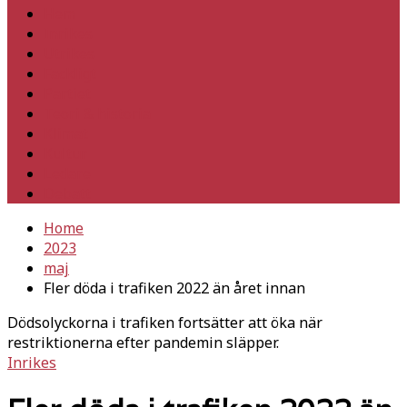
Hem
Inrikes
Utrikes
Fackligt
Partiet
Teori & historia
Klimat
Kultur
Ledare
Debatt
Home
2023
maj
Fler döda i trafiken 2022 än året innan
Dödsolyckorna i trafiken fortsätter att öka när
restriktionerna efter pandemin släpper.
Inrikes