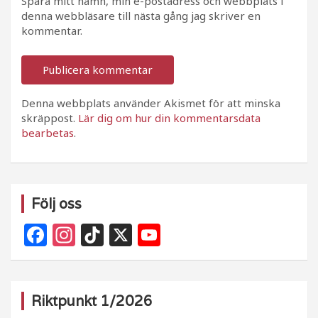
Spara mitt namn, min e-postadress och webbplats i
denna webbläsare till nästa gång jag skriver en
kommentar.
Denna webbplats använder Akismet för att minska
skräppost.
Lär dig om hur din kommentarsdata
bearbetas
.
Följ oss
F
In
Ti
X
Y
a
st
k
o
c
a
T
u
e
g
o
T
Riktpunkt 1/2026