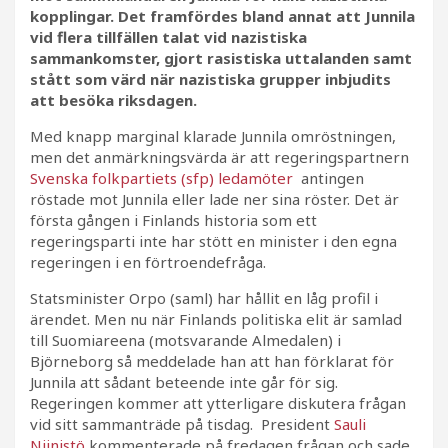
kopplingar. Det framfördes bland annat att Junnila
vid flera tillfällen talat vid nazistiska
sammankomster, gjort rasistiska uttalanden samt
stått som värd när nazistiska grupper inbjudits
att besöka riksdagen.
Med knapp marginal klarade Junnila omröstningen,
men det anmärkningsvärda är att regeringspartnern
Svenska folkpartiets (sfp) ledamöter
antingen
röstade mot Junnila eller lade ner sina röster. Det är
första gången i Finlands historia som ett
regeringsparti inte har stött en minister i den egna
regeringen i en förtroendefråga.
Statsminister Orpo (saml) har hållit en låg profil i
ärendet. Men nu när Finlands politiska elit är samlad
till Suomiareena (motsvarande Almedalen) i
Björneborg så meddelade han att han förklarat för
Junnila att sådant beteende inte går för sig.
Regeringen kommer att ytterligare diskutera frågan
vid sitt sammanträde på tisdag. President
Sauli
Niinistö
kommenterade på fredagen frågan och sade