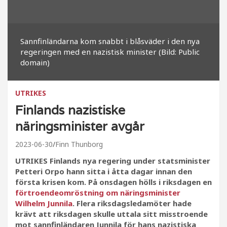
Sannfinländarna kom snabbt i blåsväder i den nya
regeringen med en nazistisk minister (Bild: Public
domain)
UTRIKES
Finlands nazistiske
näringsminister avgår
2023-06-30
Finn Thunborg
UTRIKES Finlands nya regering under statsminister
Petteri Orpo hann sitta i åtta dagar innan den
första krisen kom. På onsdagen hölls i riksdagen en
förtroendeomröstning om näringsminister
Wilhelm Junnila
. Flera riksdagsledamöter hade
krävt att riksdagen skulle uttala sitt misstroende
mot sannfinländaren Junnila för hans nazistiska