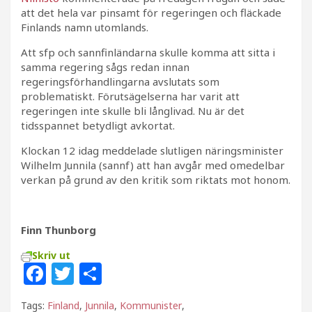
att det hela var pinsamt för regeringen och fläckade
Finlands namn utomlands.
Att sfp och sannfinländarna skulle komma att sitta i
samma regering sågs redan innan
regeringsförhandlingarna avslutats som
problematiskt. Förutsägelserna har varit att
regeringen inte skulle bli långlivad. Nu är det
tidsspannet betydligt avkortat.
Klockan 12 idag meddelade slutligen näringsminister
Wilhelm Junnila (sannf) att han avgår med omedelbar
verkan på grund av den kritik som riktats mot honom.
Finn Thunborg
Skriv ut
F
T
D
a
w
el
Tags:
Finland
,
Junnila
,
Kommunister
,