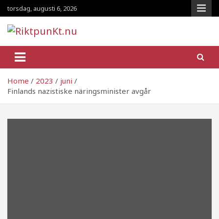
Skip
torsdag, augusti 6, 2026
to
content
RiktpunKt.nu
En klassmedveten tidning!
Home
2023
juni
Finlands nazistiske näringsminister avgår