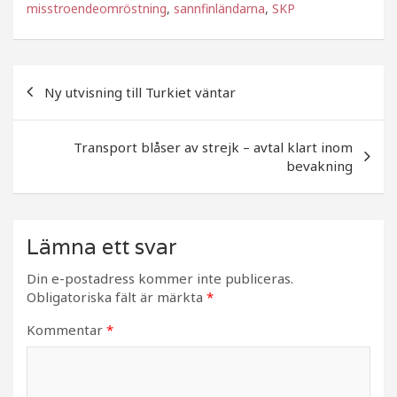
c
itt
a
misstroendeomröstning
,
sannfinländarna
,
SKP
e
e
b
r
Inläggsnavigering
o
Ny utvisning till Turkiet väntar
o
k
Transport blåser av strejk – avtal klart inom
bevakning
Lämna ett svar
Din e-postadress kommer inte publiceras.
Obligatoriska fält är märkta
*
Kommentar
*