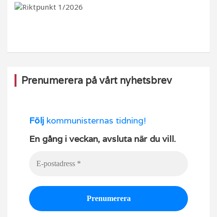
b
ra
k
u
o
m
b
o
e
k
Prenumerera på vårt nyhetsbrev
Följ
kommunisternas tidning!
En gång i veckan, avsluta när du vill.