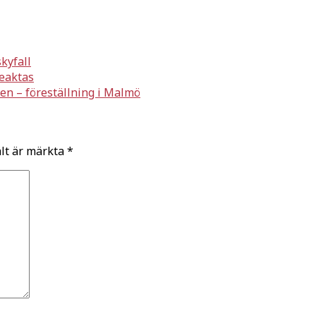
skyfall
beaktas
ten – föreställning i Malmö
ält är märkta
*