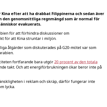
 Kina efter att ha drabbat Filippinerna och sedan äver
den den genomsnittliga regnmängd som är normal för
människor evakuerats.
bien för att förhindra diskussioner om
 för att Kina struntar i miljön.
änliga åtgärder som diskuterades på G20-mötet var som
arabien.
aciteten fortfarande bara utgör
20 procent av den totala
ande takt. Och att energiförbrukningen ökar beror inte på
mänskligheten i reklam och skräp, därför fungerar inte
om lycka.