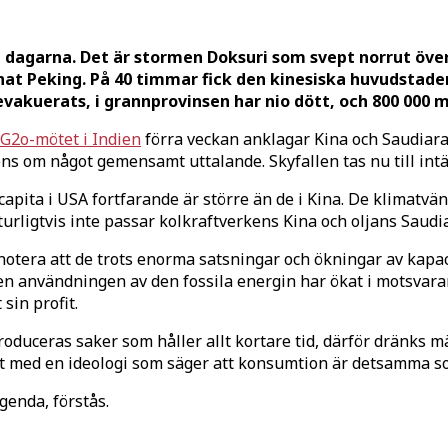
 dagarna. Det är stormen Doksuri som svept norrut över
nnat Peking. På 40 timmar fick den kinesiska huvudsta
evakuerats, i grannprovinsen har nio dött, och 800 000 
G2o-mötet i Indien
förra veckan anklagar Kina och Saudiara
 om något gemensamt uttalande. Skyfallen tas nu till intäkt
capita i USA fortfarande är större än de i Kina. De klimatv
aturligtvis inte passar kolkraftverkens Kina och oljans Saudi
tt notera att de trots enorma satsningar och ökningar av kap
även användningen av den fossila energin har ökat i motsvar
sin profit.
 produceras saker som håller allt kortare tid, därför dränks 
alt med en ideologi som säger att konsumtion är detsamma s
enda, förstås.