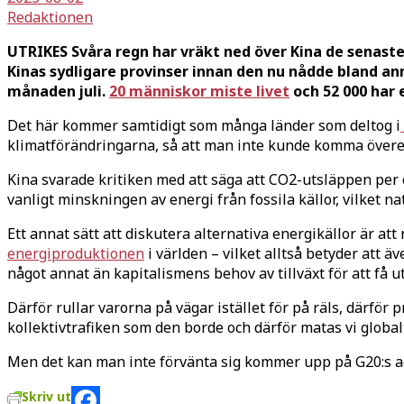
Redaktionen
UTRIKES Svåra regn har vräkt ned över Kina de senaste
Kinas sydligare provinser innan den nu nådde bland a
månaden juli.
20 människor miste livet
och 52 000 har 
Det här kommer samtidigt som många länder som deltog i
klimatförändringarna, så att man inte kunde komma överens
Kina svarade kritiken med att säga att CO2-utsläppen per 
vanligt minskningen av energi från fossila källor, vilket n
Ett annat sätt att diskutera alternativa energikällor är a
energiproduktionen
i världen – vilket alltså betyder att 
något annat än kapitalismens behov av tillväxt för att få ut 
Därför rullar varorna på vägar istället för på räls, därför
kollektivtrafiken som den borde och därför matas vi glob
Men det kan man inte förvänta sig kommer upp på G20:s ag
Skriv ut