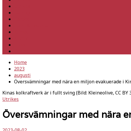
Utrikes
Fackligt
Partiet
Teori & historia
Klimat
Kultur
Ledare
Debatt
Home
2023
augusti
Översvämningar med nära en miljon evakuerade i Ki
Kinas kolkraftverk är i fullt sving (Bild: Kleineolive, CC BY 
Utrikes
Översvämningar med nära en 
2023-08-02