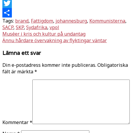
Facebook
Twitter
Tags:
brand
,
Fattigdom
,
johannesburg
,
Kommunisterna
,
Dela
SACP
,
SKP
,
Sydafrika
,
vpol
Inläggsnavigering
Muséer i kris och kultur på undantag
Ännu hårdare övervakning av flyktingar väntar
Lämna ett svar
Din e-postadress kommer inte publiceras.
Obligatoriska
fält är märkta
*
Kommentar
*