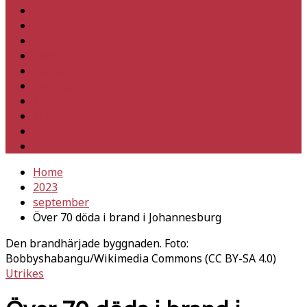
Hem
Inrikes
Utrikes
Fackligt
Partiet
Teori & historia
Klimat
Kultur
Ledare
Debatt
Home
2023
september
Över 70 döda i brand i Johannesburg
Den brandhärjade byggnaden. Foto:
Bobbyshabangu/Wikimedia Commons (CC BY-SA 4.0)
Utrikes